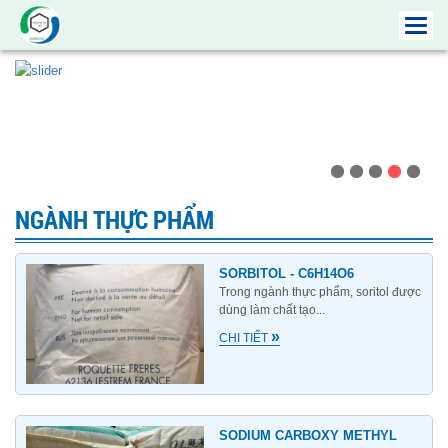
Toggl
navig
NGÀNH THỰC PHẨM
SORBITOL - C6H14O6
Trong ngành thực phẩm, soritol được
dùng làm chất tạo...
»
CHI TIẾT
SODIUM CARBOXY METHYL