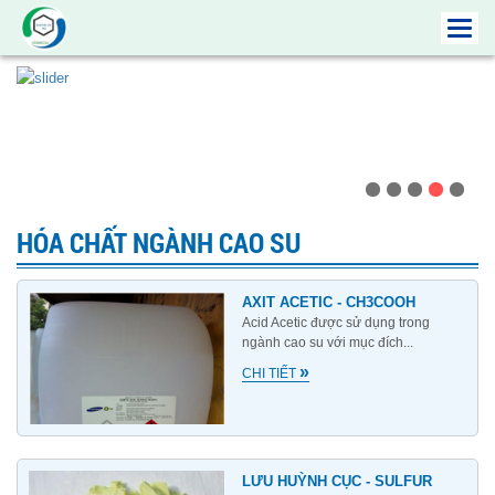
Toggl
navig
HÓA CHẤT NGÀNH CAO SU
AXIT ACETIC - CH3COOH
Acid Acetic được sử dụng trong
ngành cao su với mục đích...
»
CHI TIẾT
LƯU HUỲNH CỤC - SULFUR