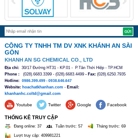
CÔNG TY TNHH TM DV XNK KHÁNH AN SÀI
GÒN
KHANH AN SG CHEMICAL CO., LTD
Địa chỉ:
30/17 Đường HT31 - KP.01 - P.Tân Thới Hiệp - TP.HCM
Phone :
(028).6683.3399 - (028).6683.4499
- Fax:
(028).6250.7935
Hotline:
0986.399.499 - 0938.646.647
Website:
hoachatkhanhan.com
-
Email:
khanhanhc.coltd@gmail.com
Youtube
Twitter
Google
Facebook
THỐNG KÊ TRUY CẬP
Đang online: 37
Tuần trước: 57
Tháng trước: 69
Lượt truy cập: 409981221