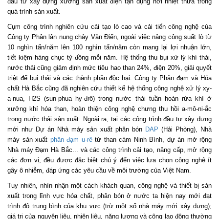
đầu tư xây dựng xưởng sản xuất điện tận dụng hơi nhiệt thừa trong
quá trình sản xuất.
Cụm công trình nghiên cứu cải tạo lò cao và cải tiến công nghệ của
Công ty Phân lân nung chảy Văn Điển, ngoài việc nâng công suất lò từ
10 nghìn tấn/năm lên 100 nghìn tấn/năm còn mang lại lợi nhuận lớn,
tiết kiệm hàng chục tỷ đồng mỗi năm. Hệ thống thu bụi xử lý khí thải,
nước thải cũng giảm định mức tiêu hao than 24%, điện 20%, giải quyết
triệt để bụi thải và các thành phần độc hại. Công ty Phân đạm và Hóa
chất Hà Bắc cũng đã nghiên cứu thiết kế hệ thống công nghệ xử lý xy-
a-nua, H2S (sun-phua hy-đrô) trong nước thải tuần hoàn rửa khí ở
xưởng khí hóa than, hoàn thiện công nghệ chưng thu hồi a-mô-ni-ắc
trong nước thải sản xuất. Ngoài ra, tại các công trình đầu tư xây dựng
mới như Dự án Nhà máy sản xuất phân bón
DAP
(Hải Phòng), Nhà
máy sản xuất
phân đạm u-rê
từ than cám Ninh Bình, dự án mở rộng
Nhà máy Đạm Hà Bắc... và các công trình cải tạo, nâng cấp, mở rộng
các đơn vị, đều được đặc biệt chú ý đến việc lựa chọn công nghệ ít
gây ô nhiễm, đáp ứng các yêu cầu về môi trường của Việt Nam.
Tuy nhiên, nhìn nhận một cách khách quan, công nghệ và thiết bị sản
xuất trong lĩnh vực hóa chất, phân bón ở nước ta hiện nay mới đạt
trình độ trung bình của khu vực (trừ một số nhà máy mới xây dựng);
giá trị của nguyên liệu, nhiên liệu, năng lượng và công lao động thường