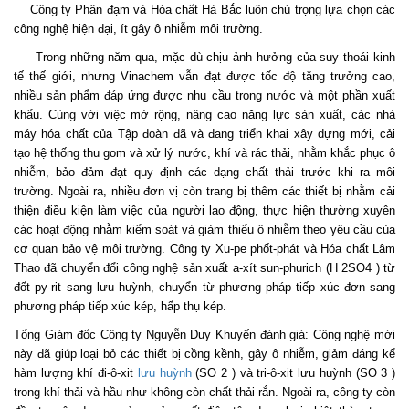
Công ty Phân đạm và Hóa chất Hà Bắc luôn chú trọng lựa chọn các
công nghệ hiện đại, ít gây ô nhiễm môi trường.
Trong những năm qua, mặc dù chịu ảnh hưởng của suy thoái kinh
tế thế giới, nhưng Vinachem vẫn đạt được tốc độ tăng trưởng cao,
nhiều sản phẩm đáp ứng được nhu cầu trong nước và một phần xuất
khẩu. Cùng với việc mở rộng, nâng cao năng lực sản xuất, các nhà
máy hóa chất của Tập đoàn đã và đang triển khai xây dựng mới, cải
tạo hệ thống thu gom và xử lý nước, khí và rác thải, nhằm khắc phục ô
nhiễm, bảo đảm đạt quy định các dạng chất thải trước khi ra môi
trường. Ngoài ra, nhiều đơn vị còn trang bị thêm các thiết bị nhằm cải
thiện điều kiện làm việc của người lao động, thực hiện thường xuyên
các hoạt động nhằm kiểm soát và giảm thiểu ô nhiễm theo yêu cầu của
cơ quan bảo vệ môi trường. Công ty Xu-pe phốt-phát và Hóa chất Lâm
Thao đã chuyển đổi công nghệ sản xuất a-xít sun-phurich (H 2SO4 ) từ
đốt py-rit sang lưu huỳnh, chuyển từ phương pháp tiếp xúc đơn sang
phương pháp tiếp xúc kép, hấp thụ kép.
Tổng Giám đốc Công ty Nguyễn Duy Khuyến đánh giá: Công nghệ mới
này đã giúp loại bỏ các thiết bị cồng kềnh, gây ô nhiễm, giảm đáng kể
hàm lượng khí đi-ô-xit
lưu huỳnh
(SO 2 ) và tri-ô-xit lưu huỳnh (SO 3 )
trong khí thải và hầu như không còn chất thải rắn. Ngoài ra, công ty còn