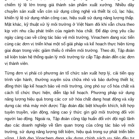
chiếm tỷ lệ lớn trong giá thành sản phẩm xuất xưởng. Nhiều dây
chuyền sản xuất vẫn còn sử dụng công nghệ và thiết bị cũ, lạc hậu,
khiến tỷ lệ sử dụng nhân công cao, hiệu suất sử dụng năng lượng thấp.
Mặt khác, kỹ thuật xử lý môi trường ở Việt Nam đôi khi vẫn chưa theo
kịp với nhu cầu phát triển của ngành hóa chất. Để đáp ứng yêu cầu
ngày càng cao về công tác bảo vệ môi trường, Vinachem đang xúc tiến
cùng các đơn vị triển khai một số giải pháp và kế hoạch thực hiện từng
giai đoạn trong việc giảm thiểu ô nhiễm môi trường. Theo đó, Tập đoàn
sẽ kiện toàn hệ thống quản lý môi trường từ cấp Tập đoàn đến các đơn
vị thành viên.
Từng đơn vị phải có phương án tổ chức sản xuất hợp lý, cải tiến quy
trình vận hành, thường xuyên sửa chữa nhỏ và bảo dưỡng thiết bị;
đồng thời lập kế hoạch bảo vệ môi trường, ứng phó sự cố hóa chất và
cách tổ chức thực hiện, diễn tập kế hoạch. Phương pháp sử dụng
năng lượng hiệu quả trong các cơ sở hóa chất đang hoạt động và xây
dựng các nhà máy mới được Tập đoàn đặc biệt khuyến khích, kết hợp
tuyên truyền, vận động, nâng cao ý thức gìn giữ môi trường đối với
người lao động. Ngoài ra, Tập đoàn cũng tập huấn đối với đội ngũ lãnh
đạo các doanh nghiệp về tầm quan trọng của công tác bảo vệ môi
trường, sử dụng năng lượng tiết kiệm, hiệu quả trong sự phát triển bền
vững. Lãnh đạo Vinachem đang xây dựng chính sách ưu tiên đầu tư