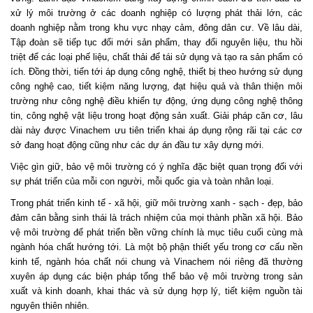
xử lý môi trường ở các doanh nghiệp có lượng phát thải lớn, các
doanh nghiệp nằm trong khu vực nhạy cảm, đông dân cư. Về lâu dài,
Tập đoàn sẽ tiếp tục đổi mới sản phẩm, thay đổi nguyên liệu, thu hồi
triệt để các loại phế liệu, chất thải để tái sử dụng và tạo ra sản phẩm có
ích. Đồng thời, tiến tới áp dụng công nghệ, thiết bị theo hướng sử dụng
công nghệ cao, tiết kiệm năng lượng, đạt hiệu quả và thân thiện môi
trường như công nghệ điều khiển tự động, ứng dụng công nghệ thông
tin, công nghệ vật liệu trong hoạt động sản xuất. Giải pháp căn cơ, lâu
dài này được Vinachem ưu tiên triển khai áp dụng rộng rãi tại các cơ
sở đang hoạt động cũng như các dự án đầu tư xây dựng mới.
Việc gìn giữ, bảo vệ môi trường có ý nghĩa đặc biệt quan trọng đối với
sự phát triển của mỗi con người, mỗi quốc gia và toàn nhân loại.
Trong phát triển kinh tế - xã hội, giữ môi trường xanh - sạch - đẹp, bảo
đảm cân bằng sinh thái là trách nhiệm của mọi thành phần xã hội. Bảo
vệ môi trường để phát triển bền vững chính là mục tiêu cuối cùng mà
ngành hóa chất hướng tới. Là một bộ phận thiết yếu trong cơ cấu nền
kinh tế, ngành hóa chất nói chung và Vinachem nói riêng đã thường
xuyên áp dụng các biện pháp tổng thể bảo vệ môi trường trong sản
xuất và kinh doanh, khai thác và sử dụng hợp lý, tiết kiệm nguồn tài
nguyên thiên nhiên.