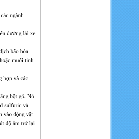
Calcium Chloride - CaCl2
t các ngành
96%
ến đường lái xe
 dịch bão hòa
 hoặc muối tinh
NaOH- Cautic soda Flakes
g hợp và các
rắng bột gỗ. Nó
d sulfuric và
êm vào động vật
út độ ẩm trở lại