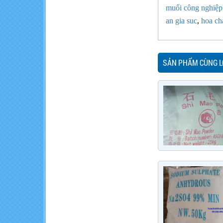
muối công nghiệp
an gia suc
,
hoa ch
SẢN PHẨM CÙNG L