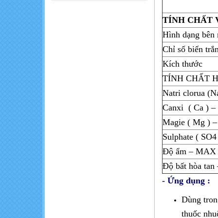
trái cây giá rẻ
TÍNH CHẤT 
Những thực
Hình dạng bên 
phẩm thành
Chỉ số biến tr
'thuốc độc' khi ăn
cùng nhau
Kích thước
Khó khăn trong
TÍNH CHẤT H
sản xuất nông
nghiệp hữu cơ
Natri clorua (Na
Canxi ( Ca )
Magie ( Mg )
Sulphate ( SO
Độ ẩm – MAX
Độ bất hòa t
- Ứng dụng :
Dùng tron
thuốc nhu