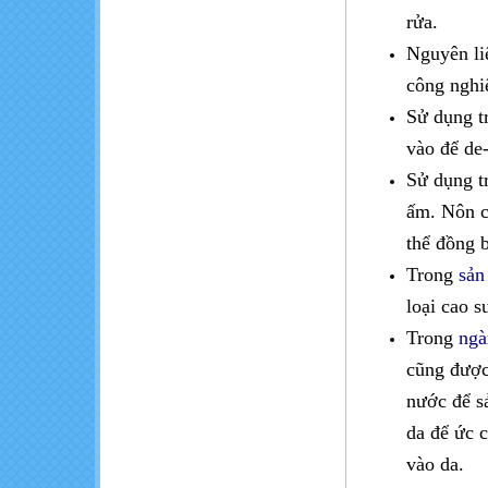
rửa.
Nguyên li
công nghi
Sử dụng t
vào để de-
Sử dụng t
ấm. Nôn c
thể đồng 
Trong
sản
loại cao s
Trong
ngà
cũng được
nước để s
da để ức c
vào da.