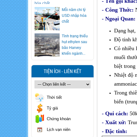
- Tên gọi khá
USD nhập hóa
- Công Thức:
chất
- Ngoại Quan
Tình trạng thiếu
Dạng hạt,
hụt ethylen sau
bão Harvey
Độ tinh k
khiến ngành...
Có nhiều 
Ăn lẩu nhiều
muối thườ
nhưng bạn có
biết cách "vạch
biệt trong
mặt" nồi lẩu...
TIỆN ÍCH - LIÊN KẾT
Nhiệt độ 
Xử trí nhanh khi
trẻ nuốt nhầm
ammoniac l
hóa chất
Trong thi
Thời tiết
biển (trun
Cảnh báo loại
Tỷ giá
rượu khiến 7
- Qui cách:
50k
người ngộ độc
Chứng khoán
methanol, 1...
- Xuất xứ:
Tru
Lịch vạn niên
Cẩn trọng với
-
Đặc tính:
sinh tố, nước ép