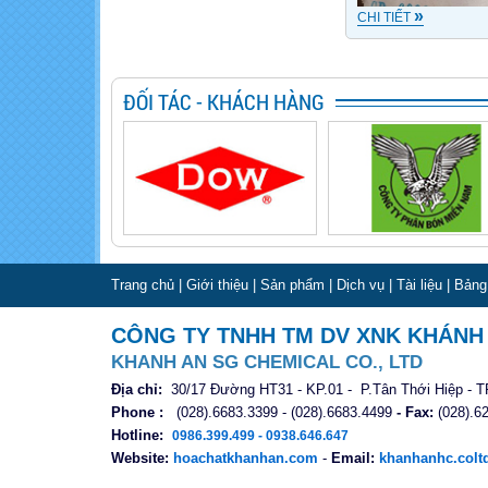
»
CHI TIẾT
ĐỐI TÁC - KHÁCH HÀNG
Trang chủ
|
Giới thiệu
|
Sản phẩm
|
Dịch vụ
|
Tài liệu
|
Bảng
CÔNG TY TNHH TM DV XNK KHÁNH
KHANH AN SG CHEMICAL CO., LTD
Địa chỉ:
30/17 Đường HT31 - KP.01 - P.Tân Thới Hiệp - 
Phone :
(028).6683.3399 - (028).6683.4499
- Fax:
(028).6
Hotline:
0986.399.499 - 0938.646.647
Website:
hoachatkhanhan.com
-
Email:
khanhanhc.col