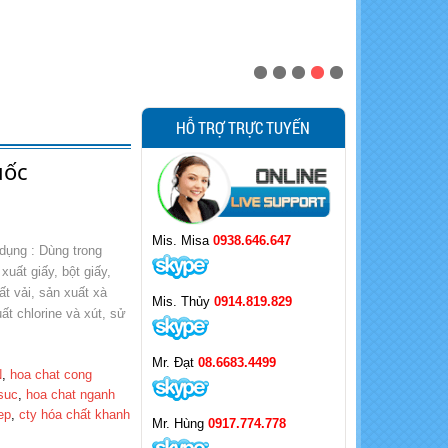
HỖ TRỢ TRỰC TUYẾN
ốc
Mis. Misa
0938.646.647
dụng : Dùng trong
uất giấy, bột giấy,
t vải, sản xuất xà
Mis. Thủy
0914.819.829
ất chlorine và xút, sử
Mr. Đạt
08.6683.4499
N
,
hoa chat cong
 suc
,
hoa chat nganh
ep
,
cty hóa chất khanh
Mr. Hùng
0917.774.778