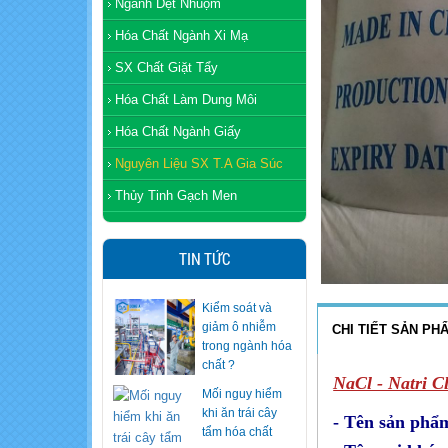
Ngành Dệt Nhuộm
Hóa Chất Ngành Xi Mạ
SX Chất Giặt Tẩy
Hóa Chất Làm Dung Môi
Hóa Chất Ngành Giấy
Nguyên Liệu SX T.A Gia Súc
Thủy Tinh Gạch Men
TIN TỨC
Kiểm soát và
giảm ô nhiễm
CHI TIẾT SẢN PH
trong ngành hóa
Mối nguy hiểm
chất ?
khi ăn trái cây
NaCl - Natri C
tẩm hóa chất
- Tên sản phẩ
Mỗi năm chi tỷ