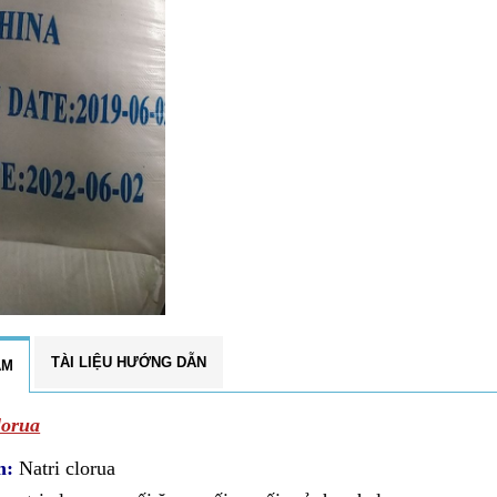
TÀI LIỆU HƯỚNG DẪN
ẨM
lorua
m:
Natri clorua