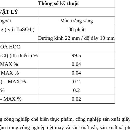
Thông số kỹ thuật
VẬT LÝ
ngoài
M
à
u trắng sáng
ắng ( với BaSO4 )
88 phút
Đường kính 22 mm / độ dày 10 mm
ÓA HỌC
Cl) (tối thiểu ) %
99.5
 – MAX %
0.04
 – MAX %
0.04
4 ) – MAX %
0.2
 %
0.2
an – MAX %
0.02
g công nghiệp chế biến thực phẩm, công nghiệp sản xuất giấy,
ộm trong công nghiệp dệt may và sản xuất vải, sản xuất xà ph