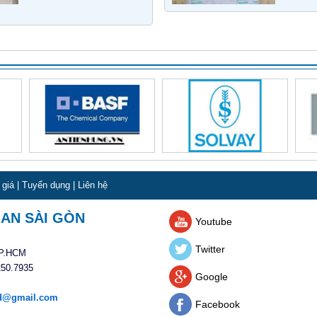
 giá
|
Tuyển dụng
|
Liên hệ
 AN SÀI GÒN
Youtube
Twitter
TP.HCM
250.7935
Google
td@gmail.com
Facebook