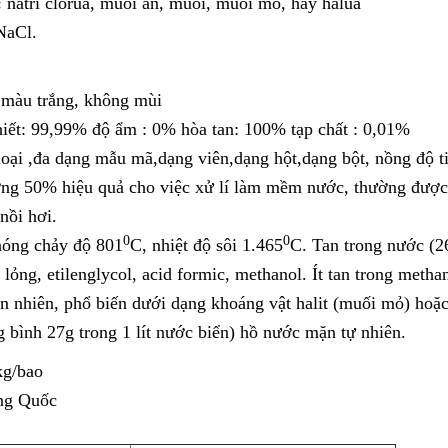
c:
natri clorua, muối ăn, muối, muối mỏ, hay halua
NaCl.
:
 màu trắng, không mùi
hiết: 99,99% độ ẩm : 0% hòa tan: 100% tạp chất : 0,01%
loại ,đa dạng mẫu mã,dạng viên,dạng hột,dạng bột, nồng độ t
ng 50% hiệu quả cho việc xử lí làm mềm nước, thường được
 nồi hơi.
0
0
nóng chảy độ 801
C, nhiệt độ sôi 1.465
C. Tan trong nước (2
ỏng, etilenglycol, acid formic, methanol. Ít tan trong methan
ên nhiên, phổ biến dưới dạng khoáng vật halit (muối mỏ) hoặ
g bình 27g trong 1 lít nước biển) hồ nước mặn tự nhiên.
g/bao
ng Quốc