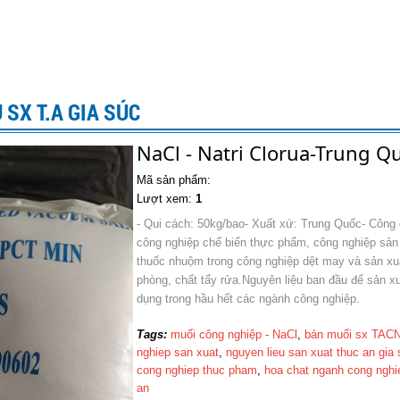
 SX T.A GIA SÚC
NaCl - Natri Clorua-Trung Qu
Mã sản phẩm:
Lượt xem:
1
- Qui cách: 50kg/bao- Xuất xứ: Trung Quốc- Công 
công nghiệp chế biến thực phẩm, công nghiệp sản x
thuốc nhuộm trong công nghiệp dệt may và sản xuấ
phòng, chất tẩy rửa.Nguyên liệu ban đầu để sản xu
dụng trong hầu hết các ngành công nghiệp.
Tags:
muối công nghiệp - NaCl
,
bán muối sx TAC
nghiep san xuat
,
nguyen lieu san xuat thuc an gia
cong nghiep thuc pham
,
hoa chat nganh cong nghi
an