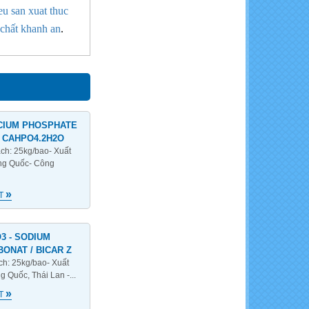
eu san xuat thuc
 chất khanh an
.
CIUM PHOSPHATE
- CAHPO4.2H2O
ách: 25kg/bao- Xuất
ng Quốc- Công
»
ẾT
3 - SODIUM
BONAT / BICAR Z
ách: 25kg/bao- Xuất
g Quốc, Thái Lan -...
»
ẾT