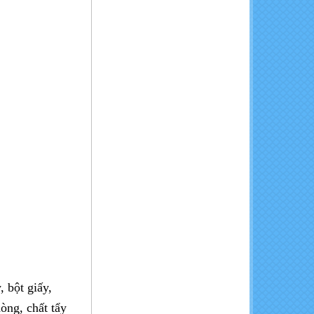
K2SO4
KCl - Kali đỏ (bột, miễng)
MgCl2.6H2O - Magie Clorua
Hexahydrate
 bột giấy,
òng, chất tẩy