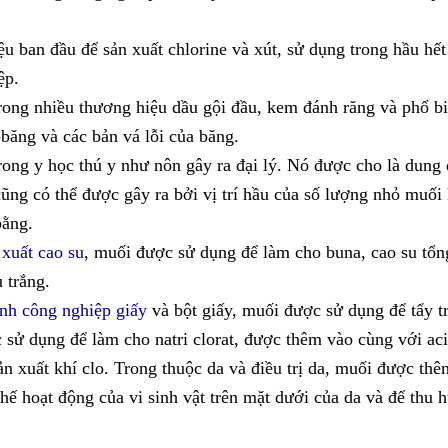
ệu ban đầu để sản xuất chlorine và xút, sử dụng trong hầu hế
ệp.
rong nhiều thương hiệu dầu gội đầu, kem đánh răng và phổ bi
băng và các bản vá lỗi của băng.
rong y học thú y như nôn gây ra đại lý. Nó được cho là dung
ũng có thể được gây ra bởi vị trí hầu của số lượng nhỏ muối
bằng.
 xuất cao su
, muối được sử dụng để làm cho buna, cao su tổn
u trắng.
nh công nghiệp giấy
và bột giấy, muối được sử dụng để tẩy t
 sử dụng để làm cho natri clorat, được thêm vào cùng với aci
ản xuất khí clo. Trong thuộc da và điều trị da, muối được th
hế hoạt động của vi sinh vật trên mặt dưới của da và để thu h