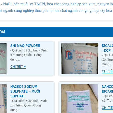
 - NaCl
,
bán muối sx TACN
,
hoa chat cong nghiep san xuat
,
nguyen li
at nganh cong nghiep thuc pham
, hoa chat nganh cong nghiep
,
cty hóa
OẠI
SHI MAO POWDER
DICAL
- Qui cách: 25kg/bao - Xuất
- DCP 
xứ: Trung Quốc - Công
- Qui C
dụng...
Xứ: Tru
Dụng:...
»
CHI TIẾT
CHI TI
NA2SO4 SODIUM
NAHCO
SULPHATE – MUỐI
BICAR
SUPHATE
- Qui c
xứ: Trun
- Qui cách: 50kg/bao- Xuất
xứ: Trung Quốc- Công
CHI TI
dụng:...