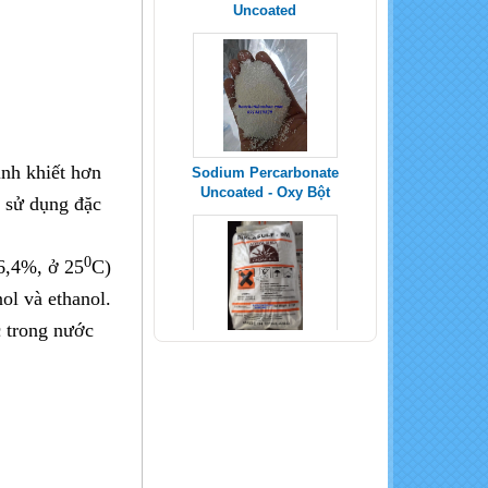
Sodium Percarbonate
Uncoated - Oxy Bột
inh khiết hơn
 sử dụng đặc
0
6,4%, ở 25
C)
ol và ethanol.
SODIUM METABISULFITE _
Na2S2O5
c trong nước
POTASSIUM SULPHATE -