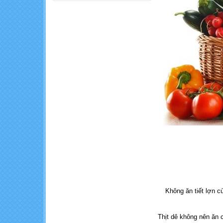
Những thực
phẩm thành
'thuốc độc' khi ăn
cùng nhau
Khó khăn trong
sản xuất nông
nghiệp hữu cơ
Kiểm soát và
giảm ô nhiễm
trong ngành hóa
chất ?
Không ăn tiết lợn c
Thịt dê không nên ăn 