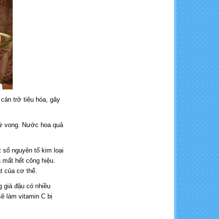
cản trở tiêu hóa, gây
 tử vong. Nước hoa quả
 số nguyên tố kim loại
à mất hết công hiệu.
ắt của cơ thể.
g giá đậu có nhiều
sẽ làm vitamin C bị