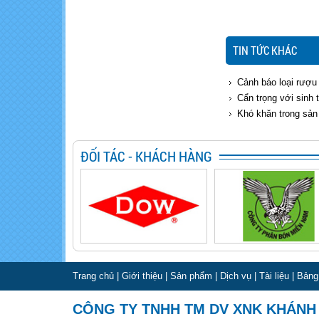
TIN TỨC KHÁC
Cảnh báo loại rượu
Cẩn trọng với sinh t
Khó khăn trong sản
ĐỐI TÁC - KHÁCH HÀNG
Trang chủ
|
Giới thiệu
|
Sản phẩm
|
Dịch vụ
|
Tài liệu
|
Bảng
CÔNG TY TNHH TM DV XNK KHÁNH