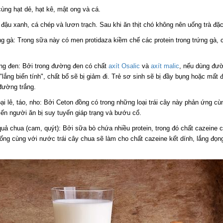
cùng hạt dẻ, hạt kê, mật ong và cá.
 đậu xanh, cá chép và lươn trạch. Sau khi ăn thịt chó không nên uống trà đặc
g gà: Trong sữa này có men protidaza kiềm chế các protein trong trứng gà, c
g đen: Bởi trong đường đen có chất
axít Osalic
và
axít malic
, nếu dùng đườ
 "lắng biến tính", chất bổ sẽ bị giảm đi. Trẻ sơ sinh sẽ bị đầy bụng hoặc mất 
đường trắng.
oại lê, táo, nho: Bởi Ceton đồng có trong những loại trái cây này phản ứng cù
iến người ăn bị suy tuyến giáp trạng và bướu cổ.
ả chua (cam, quýt): Bởi sữa bò chứa nhiều protein, trong đó chất cazeine 
ống cùng với nước trái cây chua sẽ làm cho chất cazeine kết dính, lắng đọng