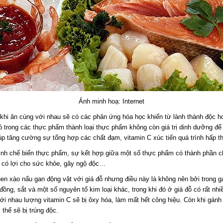
Ảnh minh hoạ: Internet
hi ăn cùng với nhau sẽ có các phản ứng hóa học khiến từ lành thành độc h
ó trong các thực phẩm thành loại thực phẩm không còn giá trị dinh dưỡng để
úp tăng cường sự tổng hợp các chất đạm, vitamin C xúc tiến quá trình hấp 
rình chế biến thực phẩm, sự kết hợp giữa một số thực phẩm có thành phần c
 có lợi cho sức khỏe, gây ngộ độc…
en xào nấu gan động vật với giá đỗ nhưng điều này là không nên bởi trong 
ng, sắt và một số nguyên tố kim loại khác, trong khi đó ở giá đỗ có rất nhi
ới nhau lượng vitamin C sẽ bị ôxy hóa, làm mất hết công hiệu. Còn khi gán
 thể sẽ bị trúng độc.