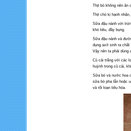
Thịt bò không nên ăn 
Thịt chó kị hạnh nhân,
Sữa đậu nành với trứn
khó tiêu, đầy bụng.
Sữa đậu nành và đườn
dụng axít sinh ra chất
Vậy nên ta phải dùng 
Củ cải trắng với các l
huỳnh trong củ cải, kh
Sữa bò và nước hoa qu
sữa bò pha lẫn hoặc u
và rối loạn tiêu hóa.