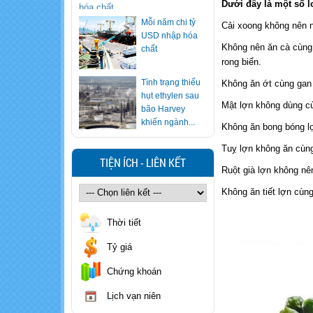
Dưới đây là một số 
Tình trạng thiếu
Cải xoong không nên n
hụt ethylen sau
Không nên ăn cà cùng
bão Harvey
rong biển.
khiến ngành...
Ăn lẩu nhiều
Không ăn ớt cùng gan 
nhưng bạn có
Mật lợn không dùng cù
biết cách "vạch
mặt" nồi lẩu...
Không ăn bong bóng lợ
Xử trí nhanh khi
Tuỵ lợn không ăn cùng
trẻ nuốt nhầm
TIỆN ÍCH - LIÊN KẾT
hóa chất
Ruột già lợn không nên
Không ăn tiết lợn cùng
Cảnh báo loại
rượu khiến 7
Thời tiết
người ngộ độc
methanol, 1...
Tỷ giá
Cẩn trọng với
Chứng khoán
sinh tố, nước ép
trái cây giá rẻ
Lịch vạn niên