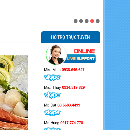
HỖ TRỢ TRỰC TUYẾN
Mis. Misa
0938.646.647
Mis. Thủy
0914.819.829
Mr. Đạt
08.6683.4499
Mr. Hùng
0917.774.778