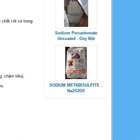
 chất i-ôt có trong
Sodium Percarbonate
Uncoated - Oxy Bột
g, chậm tiêu).
SODIUM METABISULFITE _
ệu.
Na2S2O5
POTASSIUM SULPHATE -