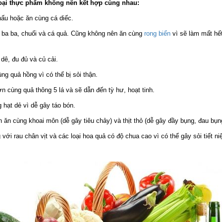
loại thực phẩm không nên kết hợp cùng nhau:
ấu hoặc ăn cùng cá diếc.
 ba ba, chuối và cá quả. Cũng không nên ăn cùng
rong biển
vì sẽ làm mất hết
dê, đu đủ và củ cải.
ng quả hồng vì có thể bị sỏi thận.
n cùng quả thông 5 lá và sẽ dẫn đến tỳ hư, hoạt tinh.
 hạt dẻ vì dễ gây táo bón.
 ăn cùng khoai môn (dễ gây tiêu chảy) và thịt thỏ (dễ gây đầy bụng, đau bụn
 với rau chân vịt và các loại hoa quả có độ chua cao vì có thể gây sỏi tiết ni