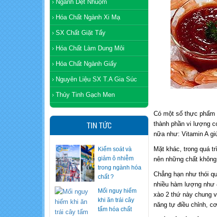
Ngành Dệt Nhuộm
Hóa Chất Ngành Xi Mạ
SX Chất Giặt Tẩy
Hóa Chất Làm Dung Môi
Hóa Chất Ngành Giấy
Nguyên Liệu SX T.A Gia Súc
Thủy Tinh Gạch Men
Có một số thực phẩm k
TIN TỨC
thành phần vi lượng c
nữa như: Vitamin A gi
Mặt khác, trong quá t
Mối nguy hiểm
khi ăn trái cây
nên những chất không
tẩm hóa chất
Chẳng hạn như thói qu
nhiều hàm lượng như đồ
Mỗi năm chi tỷ
xào 2 thứ này chung v
USD nhập hóa
năng tự điều chỉnh, cơ
chất