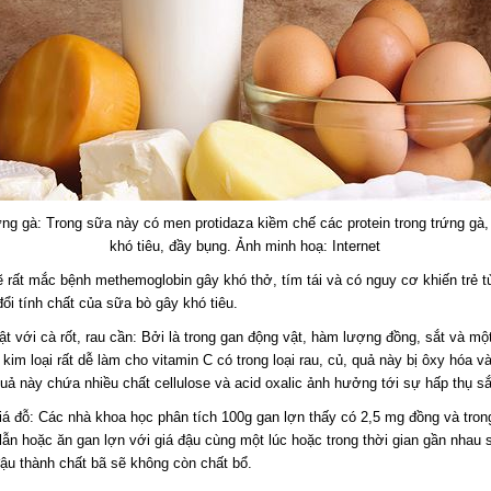
ng gà: Trong sữa này có men protidaza kiềm chế các protein trong trứng gà, 
khó tiêu, đầy bụng. Ảnh minh hoạ: Internet
sẽ rất mắc bệnh methemoglobin gây khó thở, tím tái và có nguy cơ khiến trẻ
 đổi tính chất của sữa bò gây khó tiêu.
t với cà rốt, rau cần: Bởi là trong gan động vật, hàm lượng đồng, sắt và một
kim loại rất dễ làm cho vitamin C có trong loại rau, củ, quả này bị ôxy hóa v
 quả này chứa nhiều chất cellulose và acid oxalic ảnh hưởng tới sự hấp thụ s
iá đỗ: Các nhà khoa học phân tích 100g gan lợn thấy có 2,5 mg đồng và tron
 lẫn hoặc ăn gan lợn với giá đậu cùng một lúc hoặc trong thời gian gần nhau 
đậu thành chất bã sẽ không còn chất bổ.