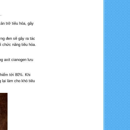
Calcium Chloride - CaCl2
.
96%
ản trở tiêu hóa, gây
ng đen sẽ gây ra tác
đi chức năng tiêu hóa.
ng axit cianogen lưu
NaOH- Cautic soda Flakes
chiếm tới 80%. Khi
 lại làm cho khó tiêu