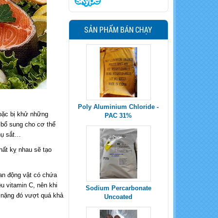
SẢN PHẨM BÁN CHẠY
Poly Aluminium Chloride -
oặc bị khử những
PAC 31%
 bổ sung cho cơ thể
thụ sắt…
hất kỵ nhau sẽ tạo
gan động vật có chứa
ều vitamin C, nên khi
Sodium Percarbonate
h nặng đó vượt quá khả
Uncoated