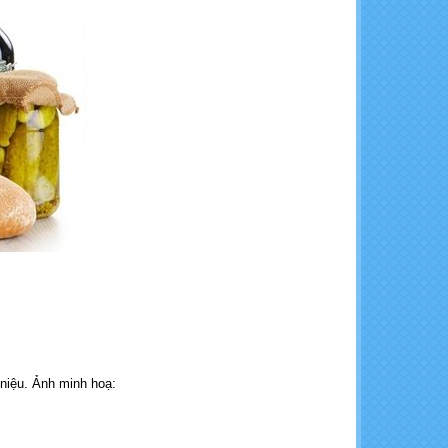
K2SO4
KCl - Kali đỏ (bột, miễng)
MgCl2.6H2O - Magie Clorua
Hexahydrate
 niệu. Ảnh minh hoạ: