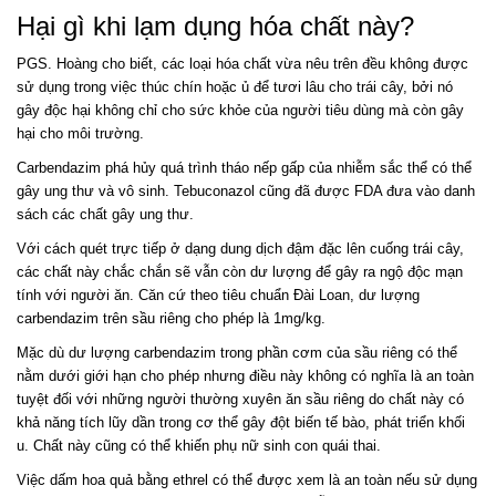
Hại gì khi lạm dụng hóa chất này?
PGS. Hoàng cho biết, các loại hóa chất vừa nêu trên đều không được
sử dụng trong việc thúc chín hoặc ủ để tươi lâu cho trái cây, bởi nó
gây độc hại không chỉ cho sức khỏe của người tiêu dùng mà còn gây
hại cho môi trường.
Carbendazim phá hủy quá trình tháo nếp gấp của nhiễm sắc thể có thể
gây ung thư và vô sinh. Tebuconazol cũng đã được FDA đưa vào danh
sách các chất gây ung thư.
Với cách quét trực tiếp ở dạng dung dịch đậm đặc lên cuống trái cây,
các chất này chắc chắn sẽ vẫn còn dư lượng để gây ra ngộ độc mạn
tính với người ăn. Căn cứ theo tiêu chuẩn Đài Loan, dư lượng
carbendazim trên sầu riêng cho phép là 1mg/kg.
Mặc dù dư lượng carbendazim trong phần cơm của sầu riêng có thể
nằm dưới giới hạn cho phép nhưng điều này không có nghĩa là an toàn
tuyệt đối với những người thường xuyên ăn sầu riêng do chất này có
khả năng tích lũy dần trong cơ thể gây đột biến tế bào, phát triển khối
u. Chất này cũng có thể khiến phụ nữ sinh con quái thai.
Việc dấm hoa quả bằng ethrel có thể được xem là an toàn nếu sử dụng