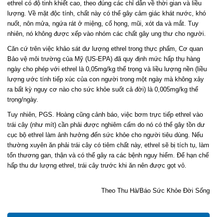
ethrel có độ tinh khiết cao, theo đúng các chỉ dẫn về thời gian và liều
lượng. Về mặt độc tính, chất này có thể gây cảm giác khát nước, khó
nuốt, nôn mửa, ngứa rát ở miệng, cổ họng, mũi, xót da và mắt. Tuy
nhiên, nó không được xếp vào nhóm các chất gây ung thư cho người.
Căn cứ trên việc khảo sát dư lượng ethrel trong thực phẩm, Cơ quan
Bảo vệ môi trường của Mỹ (US-EPA) đã quy định mức hấp thụ hàng
ngày cho phép với ethrel là 0,05mg/kg thể trọng và liều lượng nền (liều
lượng ước tính tiếp xúc của con người trong một ngày mà không xảy
ra bất kỳ nguy cơ nào cho sức khỏe suốt cả đời) là 0,005mg/kg thể
trọng/ngày.
Tuy nhiên, PGS. Hoàng cũng cảnh báo, việc bơm trực tiếp ethrel vào
trái cây (như mít) cần phải được nghiêm cấm do nó có thể gây tồn dư
cục bộ ethrel làm ảnh hưởng đến sức khỏe cho người tiêu dùng. Nếu
thường xuyên ăn phải trái cây có tiêm chất này, ethrel sẽ bị tích tụ, làm
tổn thương gan, thận và có thể gây ra các bệnh nguy hiểm. Để hạn chế
hấp thu dư lượng ethrel, trái cây trước khi ăn nên được gọt vỏ.
Theo Thu Hà/Báo Sức Khỏe Đời Sống