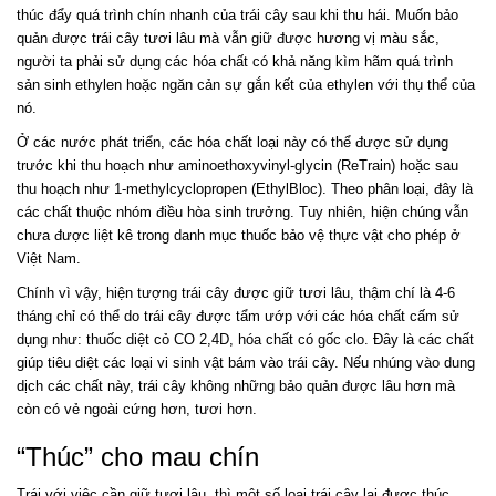
thúc đẩy quá trình chín nhanh của trái cây sau khi thu hái. Muốn bảo
quản được trái cây tươi lâu mà vẫn giữ được hương vị màu sắc,
người ta phải sử dụng các hóa chất có khả năng kìm hãm quá trình
sản sinh ethylen hoặc ngăn cản sự gắn kết của ethylen với thụ thể của
nó.
Ở các nước phát triển, các hóa chất loại này có thể được sử dụng
trước khi thu hoạch như aminoethoxyvinyl-glycin (ReTrain) hoặc sau
thu hoạch như 1-methylcyclopropen (EthylBloc). Theo phân loại, đây là
các chất thuộc nhóm điều hòa sinh trưởng. Tuy nhiên, hiện chúng vẫn
chưa được liệt kê trong danh mục thuốc bảo vệ thực vật cho phép ở
Việt Nam.
Chính vì vậy, hiện tượng trái cây được giữ tươi lâu, thậm chí là 4-6
tháng chỉ có thể do trái cây được tẩm ướp với các hóa chất cấm sử
dụng như: thuốc diệt cỏ CO 2,4D, hóa chất có gốc clo. Đây là các chất
giúp tiêu diệt các loại vi sinh vật bám vào trái cây. Nếu nhúng vào dung
dịch các chất này, trái cây không những bảo quản được lâu hơn mà
còn có vẻ ngoài cứng hơn, tươi hơn.
“Thúc” cho mau chín
Trái với việc cần giữ tươi lâu, thì một số loại trái cây lại được thúc