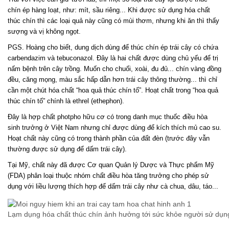
chín ép hàng loạt, như: mít, sầu riêng... Khi được sử dụng hóa chất
thúc chín thì các loại quả này cũng có mùi thơm, nhưng khi ăn thì thấy
sượng và vị không ngọt.
PGS. Hoàng cho biết, dung dịch dùng để thúc chín ép trái cây có chứa
carbendazim và tebuconazol. Đây là hai chất được dùng chủ yếu để trị
nấm bệnh trên cây trồng. Muốn cho chuối, xoài, đu đủ... chín vàng đồng
đều, căng mọng, màu sắc hấp dẫn hơn trái cây thông thường... thì chỉ
cần một chút hóa chất “hoa quả thúc chín tố”. Hoạt chất trong “hoa quả
thúc chín tố” chính là ethrel (ethephon).
Đây là hợp chất photpho hữu cơ có trong danh mục thuốc điều hòa
sinh trưởng ở Việt Nam nhưng chỉ được dùng để kích thích mủ cao su.
Hoạt chất này cũng có trong thành phần của đất đèn (trước đây vẫn
thường được sử dụng để dấm trái cây).
Tại Mỹ, chất này đã được Cơ quan Quản lý Dược và Thực phẩm Mỹ
(FDA) phân loại thuộc nhóm chất điều hòa tăng trưởng cho phép sử
dụng với liều lượng thích hợp để dấm trái cây như cà chua, dâu, táo...
Lạm dụng hóa chất thúc chín ảnh hưởng tới sức khỏe người sử dụn