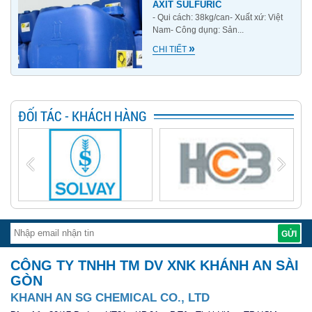
AXÍT SULFURIC
- Qui cách: 38kg/can- Xuất xứ: Việt
Nam- Công dụng: Sản...
»
CHI TIẾT
ĐỐI TÁC - KHÁCH HÀNG
CÔNG TY TNHH TM DV XNK KHÁNH AN SÀI
GÒN
KHANH AN SG CHEMICAL CO., LTD