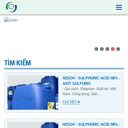
Toggl
navig
TÌM KIẾM
H2SO4 - SULPHURIC ACID 98% -
AXÍT SULFURIC
- Qui cách: 35kg/can- Xuất xứ: Việt
Nam- Công dụng: Sản...
»
CHI TIẾT
H2SO4 - SULPHURIC ACID 98% -