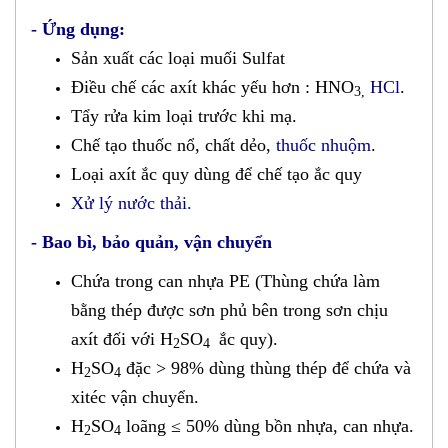
- Ứng dụng:
Sản xuất các loại muối Sulfat
Điều chế các axít khác yếu hơn : HNO
HCl
.
3,
Tẩy rửa kim loại trước khi mạ.
Chế tạo thuốc nổ, chất dẻo,
thuốc nhuộm
.
Loại axít ắc quy dùng để chế tạo ắc quy
Xử lý nước thải.
- Bao bì, bảo quản, vận chuyển
Chứa trong can nhựa PE (Thùng chứa làm
bằng thép được sơn phủ bên trong sơn chịu
axít đối với H
SO
ắc quy).
2
4
H
SO
đặc > 98% dùng thùng thép để chứa và
2
4
xitéc vận chuyển.
H
SO
loãng ≤ 50% dùng bồn nhựa, can nhựa.
2
4