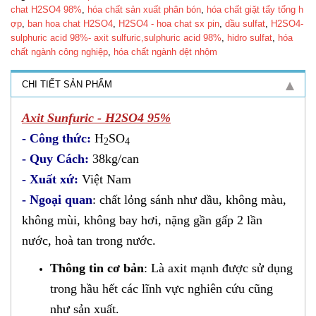
chat H2SO4 98%
,
hóa chất sản xuất phân b​ón
,
hóa chất giặt tẩy tổng h​
ợp
,
ban hoa chat H2SO4
,
H2SO4 - hoa chat sx pin
,
d​ầu sulfat
,
H2SO4-
sulphuric acid 98%- axit sulfuric,sulphuric acid 98%
,
hidro sulfat
,
hóa
chất ngành công nghiệp
,
hóa chất ngành dệt nh​ộm
CHI TIẾT SẢN PHẨM
Axit Sunfuric - H2SO4 95%
-
Công thức:
H
SO
2
4
- Quy Cách:
38kg/can
-
Xuất xứ:
Việt Nam
- Ngoại quan
:
chất lỏng sánh như dầu, không màu,
không mùi, không bay hơi, nặng gần gấp 2 lần
nước, hoà tan trong nước.
Thông tin cơ bản
: Là axit mạnh được sử dụng
trong hầu hết các lĩnh vực nghiên cứu cũng
như sản xuất.