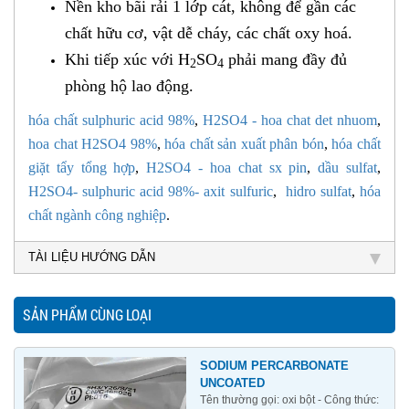
Nền kho bãi rải 1 lớp cát, không để gần các
chất hữu cơ, vật dễ cháy, các chất oxy hoá.
Khi tiếp xúc với H
SO
phải mang đầy đủ
2
4
phòng hộ lao động.
hóa chất sulphuric acid 98%
,
H2SO4 - hoa chat det nhuom
,
hoa chat H2SO4 98%
,
hóa chất sản xuất phân b​ón
,
hóa chất
giặt tẩy tổng h​ợp
,
H2SO4 - hoa chat sx pin
,
d​ầu sulfat
,
H2SO4- sulphuric acid 98%- axit sulfuric
,
hidro sulfat
,
hóa
chất ngành công nghiệp
.
TÀI LIỆU HƯỚNG DẪN
SẢN PHẨM CÙNG LOẠI
SODIUM PERCARBONATE
UNCOATED
Tên thường gọi: oxi bột - Công thức: