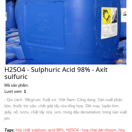
H2SO4 - Sulphuric Acid 98% - Axít
sulfuric
Mã sản phẩm:
Lượt xem:
1
- Qui cách: 38kg/can- Xuất xứ: Việt Nam- Công dụng: Sản xuất phân
bón, thuốc trừ sâu, chất giặt tẩy rửa tổng hợp, Dệt may, luyện kim,
giấy, nổ, rượu, chất tẩy rửa, sơn, trong dầu decantation, trong sàn xuất
pin.
Tags:
hóa chất sulphuric acid 98%
,
H2SO4 - hoa chat det nhuom
,
hoa