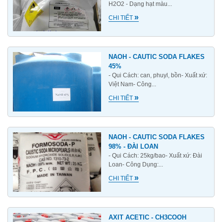
H2O2 - Dạng hạt màu...
»
CHI TIẾT
NAOH - CAUTIC SODA FLAKES
45%
- Qui Cách: can, phuyl, bồn- Xuất xứ:
Việt Nam- Công...
»
CHI TIẾT
NAOH - CAUTIC SODA FLAKES
98% - ĐÀI LOAN
- Qui Cách: 25kg/bao- Xuất xứ: Đài
Loan- Công Dụng:...
»
CHI TIẾT
AXIT ACETIC - CH3COOH