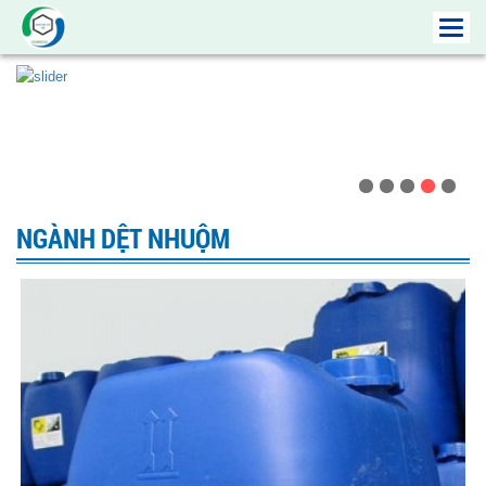
Toggl
navig
NGÀNH DỆT NHUỘM