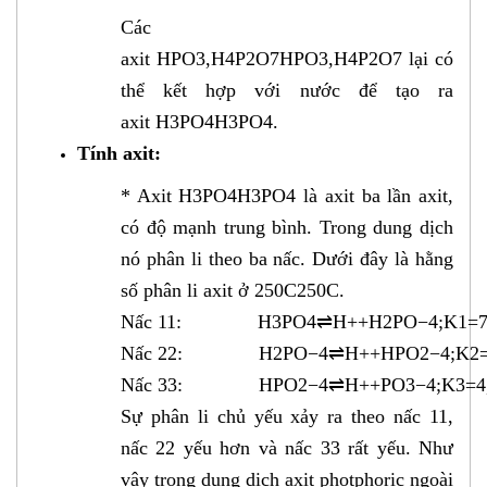
Các
axit HPO3,H4P2O7HPO3,H4P2O7 lại có
thể kết hợp với nước để tạo ra
axit H3PO4H3PO4.
Tính axit:
* Axit H3PO4H3PO4 là axit ba lần axit,
có độ mạnh trung bình. Trong dung dịch
nó phân li theo ba nấc. Dưới đây là hằng
số phân li axit ở 250C250C.
Nấc 11: H3PO4⇌H++H2PO−4;K1=7,6.
Nấc 22: H2PO−4⇌H++HPO2−4;K2=6,2
Nấc 33: HPO2−4⇌H++PO3−4;K3=4,4.
Sự phân li chủ yếu xảy ra theo nấc 11,
nấc 22 yếu hơn và nấc 33 rất yếu. Như
vậy trong dung dịch axit photphoric ngoài