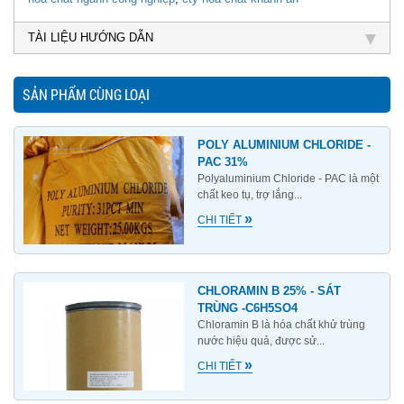
TÀI LIỆU HƯỚNG DẪN
SẢN PHẨM CÙNG LOẠI
POLY ALUMINIUM CHLORIDE -
PAC 31%
Polyaluminium Chloride - PAC là một
chất keo tụ, trợ lắng...
»
CHI TIẾT
CHLORAMIN B 25% - SÁT
TRÙNG -C6H5SO4
Chloramin B là hóa chất khử trùng
nước hiệu quả, được sử...
»
CHI TIẾT