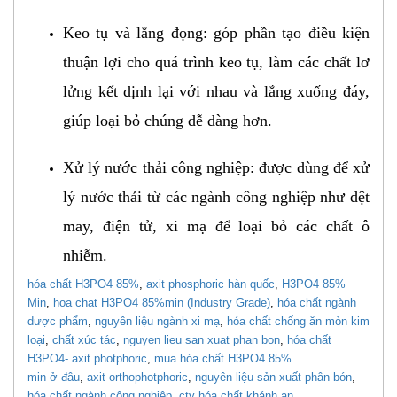
Keo tụ và lắng đọng: góp phần tạo điều kiện
thuận lợi cho quá trình keo tụ, làm các chất lơ
lửng kết dịnh lại với nhau và lắng xuống đáy,
giúp loại
bỏ chúng dễ dàng hơn
.
Xử lý nước thải công nghiệp: được dùng để xử
lý nước thải từ các ngành công nghiệp như dệt
may, điện tử, xi mạ để loại
bỏ các chất ô
nhiễm.
hóa chất H3PO4 85%
,
axit phosphoric hàn qu​ốc
,
H3PO4 85%
Min
,
hoa chat H3PO4 85%min (Industry Grade)
,
hóa chất ngành
dược ph​ẩm
,
nguyên liệu ngành xi m​ạ
,
hóa chất chống ăn mòn kim
lo​ại
,
chất xúc t​ác
,
nguyen lieu san xuat phan bon
,
hóa chất
H3PO4- axit photphoric
,
mua hóa chất H3PO4 85%
min ở đâu
,
axit orthophotphoric
,
nguyên liệu sản xuất phân bón
,
hóa chất ngành công nghi​ệp
,
cty hóa chất khánh an