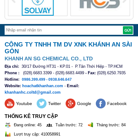
CÔNG TY TNHH TM DV XNK KHÁNH AN SÀI
GÒN
KHANH AN SG CHEMICAL CO., LTD
Địa chỉ:
30/17 Đường HT31 - KP.01 - P.Tân Thới Hiệp - TP.HCM
Phone :
(028).6683.3399 - (028).6683.4499
- Fax:
(028).6250.7935
Hotline:
0986.399.499 - 0938.646.647
Website:
hoachatkhanhan.com
-
Email:
khanhanhc.coltd@gmail.com
Youtube
Twitter
Google
Facebook
THỐNG KÊ TRUY CẬP
Đang online: 45
Tuần trước: 72
Tháng trước: 84
Lượt truy cập: 410058991