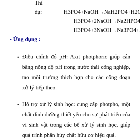
Thí
dụ: H3PO4+NaOH→NaH2PO4+H2OH
H3PO4+2NaOH→Na2HPO4+2H2O
H3PO4+3NaOH→Na3PO4+3
- Ứng dụng :
Điều chỉnh độ pH: Axit photphoric giúp cân
bằng nồng độ pH trong nước thải công nghiệp,
tao môi trường thích hợp cho các công đoạn
xử lý tiếp theo
.
​Hỗ trợ xử lý sinh học: cung cấp photpho, một
chất dinh dưỡng thiết yếu cho sự phát triển của
vi sinh vật trong các
bể xử lý sinh học, giúp
quá trình phân hủy chất hữu cơ hiệu quả
.