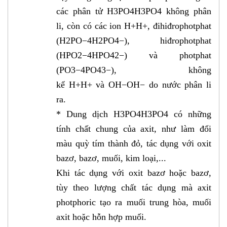
các phân tử H3PO4H3PO4 không phân
li, còn có các ion H+H+, đihiđrophotphat
(H2PO−4H2PO4−), hiđrophotphat
(HPO2−4HPO42−) và photphat
(PO3−4PO43−), không
kể H+H+ và OH−OH− do nước phân li
ra.
* Dung dịch H3PO4H3PO4 có những
tính chất chung của axit, như làm đổi
màu quỳ tím thành đỏ, tác dụng với oxit
bazơ, bazơ, muối, kim loại,...
Khi tác dụng với oxit bazơ hoặc bazơ,
tùy theo lượng chất tác dụng mà axit
photphoric tạo ra muối trung hòa, muối
axit hoặc hỗn hợp muối.