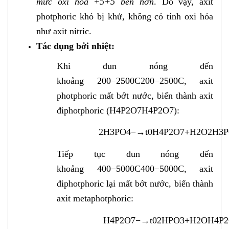
mức oxi hóa +5+5 bền hơn
. Do vậy, axit
photphoric khó bị khử, không có tính oxi hóa
như axit nitric.
Tác dụng bởi nhiệt:
Khi đun nóng đến
khoảng 200−2500C200−2500C, axit
photphoric mất bớt nước, biến thành axit
điphotphoric (H4P2O7H4P2O7):
2H3PO4−→t0H4P2O7+H2O2H3
Tiếp tục đun nóng đến
khoảng 400−5000C400−5000C, axit
điphotphoric lại mất bớt nước, biến thành
axit metaphotphoric:
H4P2O7−→t02HPO3+H2OH4P