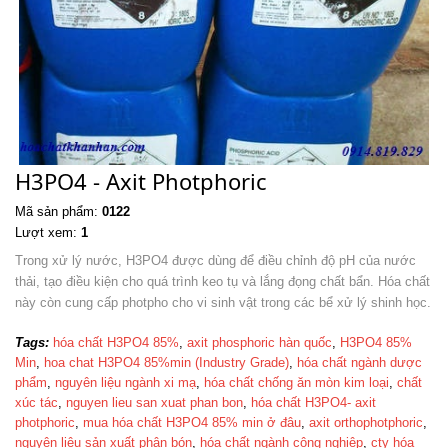
H3PO4 - Axit Photphoric
Mã sản phẩm:
0122
Lượt xem:
1
Trong xử lý nước, H3PO4 được dùng để điều chỉnh độ pH của nước
thải, tạo điều kiện cho quá trình keo tụ và lắng đọng chất bẩn. Hóa chất
này còn cung cấp photpho cho vi sinh vật trong các bể xử lý shinh học.
Tags:
hóa chất H3PO4 85%
,
axit phosphoric hàn qu​ốc
,
H3PO4 85%
Min
,
hoa chat H3PO4 85%min (Industry Grade)
,
hóa chất ngành dược
ph​ẩm
,
nguyên liệu ngành xi m​ạ
,
hóa chất chống ăn mòn kim lo​ại
,
chất
xúc t​ác
,
nguyen lieu san xuat phan bon
,
hóa chất H3PO4- axit
photphoric
,
mua hóa chất H3PO4 85% min ở đâu
,
axit orthophotphoric
,
nguyên liệu sản xuất phân bón
,
hóa chất ngành công nghi​ệp
,
cty hóa