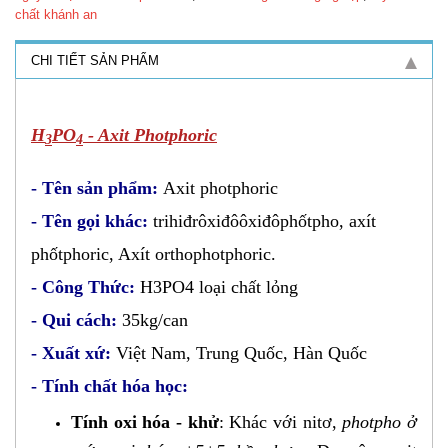
chất khánh an
CHI TIẾT SẢN PHẨM
H
PO
- Axit Photphoric
3
4
- Tên sản phẩm:
Axit photphoric
- Tên gọi khác:
trihiđrôxiđôôxiđôphốtpho, axít
phốtphoric, Axít orthophotphoric.
​- Công Thức:
H3PO4 loại chất lỏng
- Qui cách:
35kg/can
- Xuất xứ:
Việt Nam, Trung Quốc, Hàn Quốc
- Tính chất hóa học:
Tính oxi hóa - khử
: Khác với nitơ,
photpho ở