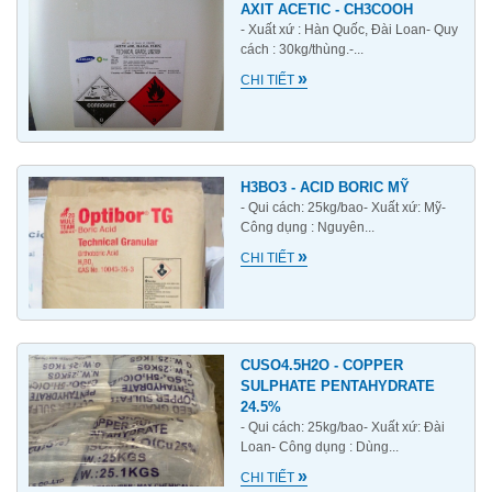
AXIT ACETIC - CH3COOH
- Xuất xứ : Hàn Quốc, Đài Loan- Quy
cách : 30kg/thùng.-...
»
CHI TIẾT
H3BO3 - ACID BORIC MỸ
- Qui cách: 25kg/bao- Xuất xứ: Mỹ-
Công dụng : Nguyên...
»
CHI TIẾT
CUSO4.5H2O - COPPER
SULPHATE PENTAHYDRATE
24.5%
- Qui cách: 25kg/bao- Xuất xứ: Đài
Loan- Công dụng : Dùng...
»
CHI TIẾT