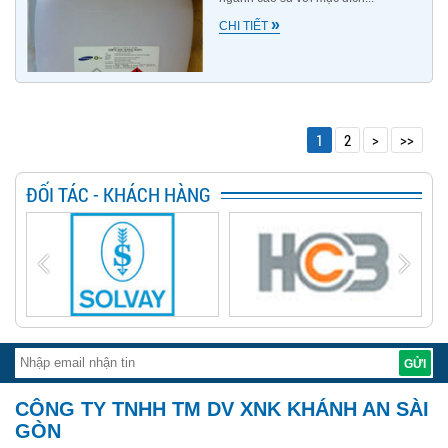
»
CHI TIẾT
1
2
>
>>
ĐỐI TÁC - KHÁCH HÀNG
CÔNG TY TNHH TM DV XNK KHÁNH AN SÀI
GÒN