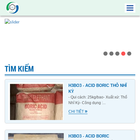
Toggl
navig
TÌM KIẾM
H3BO3 - ACID BORIC THỖ NHĨ
KỲ
- Qui cách: 25kg/bao- Xuất xứ: Thổ
Nhĩ Kỳ- Công dụng :...
»
CHI TIẾT
H3BO3 - ACID BORIC