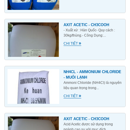
AXIT ACETIC - CH3COOH
- Xuất xứ : Hàn Quốc- Quy cách :
30kg/thùng.- Công Dụng:...
»
CHI TIẾT
NH4CL - AMMONIUM CHLORIDE
- MUỐI LẠNH
Ammoni Chloride (NH4Cl) là nguyên
liệu quan trọng trong...
»
CHI TIẾT
AXIT ACETIC - CH3COOH
Acid Acetic được sử dụng trong
ngành cao su với mục đích...