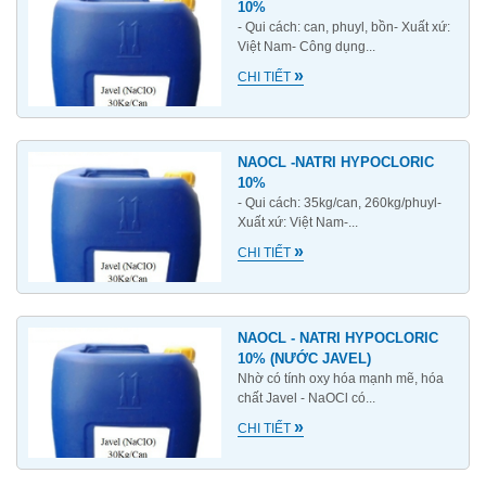
10%
- Qui cách: can, phuyl, bồn- Xuất xứ:
Việt Nam- Công dụng...
»
CHI TIẾT
NAOCL -NATRI HYPOCLORIC
10%
- Qui cách: 35kg/can, 260kg/phuyl-
Xuất xứ: Việt Nam-...
»
CHI TIẾT
NAOCL - NATRI HYPOCLORIC
10% (NƯỚC JAVEL)
Nhờ có tính oxy hóa mạnh mẽ, hóa
chất Javel - NaOCl có...
»
CHI TIẾT