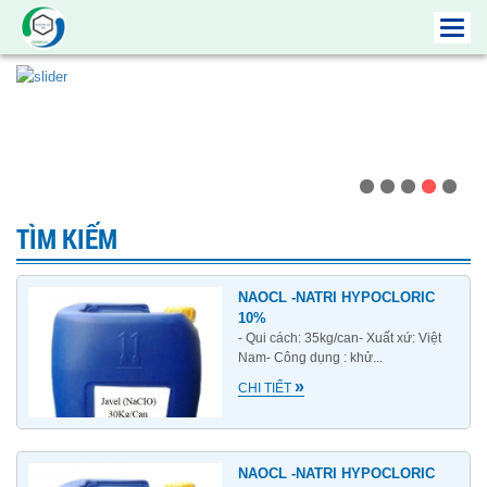
Toggl
navig
TÌM KIẾM
NAOCL -NATRI HYPOCLORIC
10%
- Qui cách: 35kg/can- Xuất xứ: Việt
Nam- Công dụng : khử...
»
CHI TIẾT
NAOCL -NATRI HYPOCLORIC