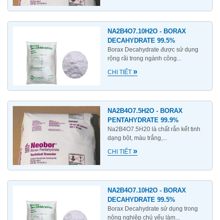
NA2B4O7.10H2O - BORAX
DECAHYDRATE 99.5%
Borax Decahydrate được sử dụng
rộng rãi trong ngành công...
»
CHI TIẾT
NA2B4O7.5H2O - BORAX
PENTAHYDRATE 99.9%
Na2B4O7.5H20 là chất rắn kết tinh
dạng bột, màu trắng,...
»
CHI TIẾT
NA2B4O7.10H2O - BORAX
DECAHYDRATE 99.5%
Borax Decahydrate sử dụng trong
nông nghiệp chủ yếu làm...