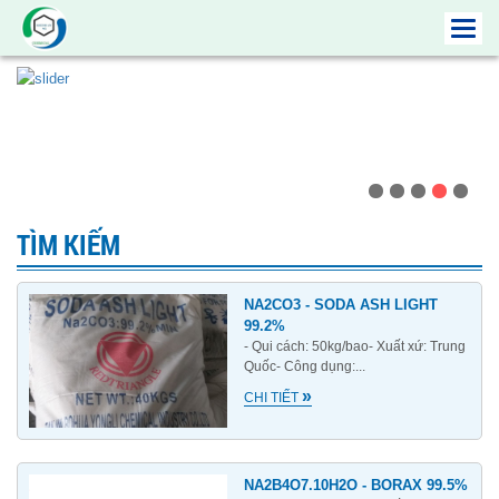
Toggl
navig
TÌM KIẾM
NA2CO3 - SODA ASH LIGHT
99.2%
- Qui cách: 50kg/bao- Xuất xứ: Trung
Quốc- Công dụng:...
»
CHI TIẾT
NA2B4O7.10H2O - BORAX 99.5%