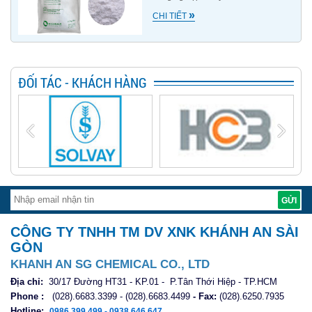
»
CHI TIẾT
ĐỐI TÁC - KHÁCH HÀNG
CÔNG TY TNHH TM DV XNK KHÁNH AN SÀI
GÒN
KHANH AN SG CHEMICAL CO., LTD
Địa chỉ:
30/17 Đường HT31 - KP.01 - P.Tân Thới Hiệp - TP.HCM
Phone :
(028).6683.3399 - (028).6683.4499
- Fax:
(028).6250.7935
Hotline:
0986.399.499 - 0938.646.647