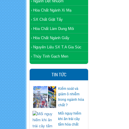
Ngành Dệt Nhuộm
Hóa Chất Ngành Xi Mạ
SX Chất Giặt Tẩy
Hóa Chất Làm Dung Môi
Hóa Chất Ngành Giấy
Nguyên Liệu SX T.A Gia Súc
Thủy Tinh Gạch Men
TIN TỨC
Kiểm soát và
giảm ô nhiễm
trong ngành hóa
chất ?
Mối nguy hiểm
khi ăn trái cây
tẩm hóa chất