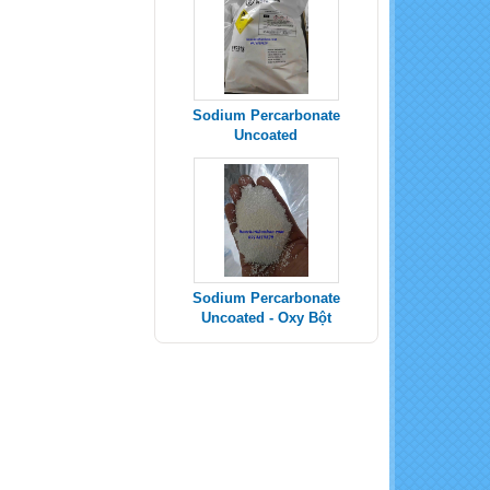
Sodium Percarbonate
Uncoated - Oxy Bột
SODIUM METABISULFITE _
Na2S2O5
POTASSIUM SULPHATE -