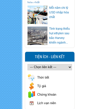
Mỗi năm chi tỷ
USD nhập hóa
chất
Tình trạng thiếu
hụt ethylen sau
bão Harvey
khiến ngành...
Ăn lẩu nhiều
nhưng bạn có
TIỆN ÍCH - LIÊN KẾT
biết cách "vạch
mặt" nồi lẩu...
Xử trí nhanh khi
trẻ nuốt nhầm
Thời tiết
hóa chất
Tỷ giá
Cảnh báo loại
Chứng khoán
rượu khiến 7
người ngộ độc
Lịch vạn niên
methanol, 1...