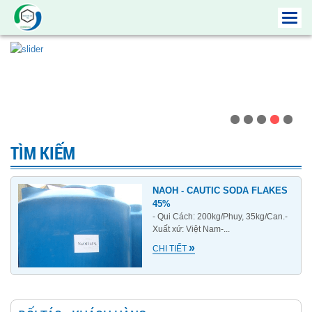
Toggl
navig
TÌM KIẾM
NAOH - CAUTIC SODA FLAKES
45%
- Qui Cách: 200kg/Phuy, 35kg/Can.-
Xuất xứ: Việt Nam-...
»
CHI TIẾT