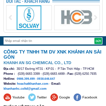
ĐỐI TÁC - KHÁCH HÀNG
CÔNG TY TNHH TM DV XNK KHÁNH AN SÀI
GÒN
KHANH AN SG CHEMICAL CO., LTD
Địa chỉ:
30/17 Đường HT31 - KP.01 - P.Tân Thới Hiệp - TP.HCM
Phone :
(028).6683.3399 - (028).6683.4499
- Fax:
(028).6250.7935
Hotline:
0986.399.499 - 0938.646.647
Website:
hoachatkhanhan.com
-
Email:
khanhanhc.coltd@gmail.com
Youtube
Twitter
Google
Facebook