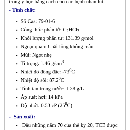
trong y học bằng cách cho các bệnh nhân hít.
- Tính chất:
Số Cas: 79-01-6
Công thức phân tử: C
HCl
2
3
Khối lượng phân tử: 131.39 g/mol
Ngoại quan: Chất lỏng không màu
Mùi: Ngọt nhẹ
3
Tỉ trọng: 1.46 g/cm
0
Nhiệt độ đông đặc: -73
C
0
Nhiệt độ sôi: 87.2
C
Tính tan trong nước: 1.28 g/L
Áp suất hơi: 14 kPa
0
Độ nhớt: 0.53 cP (25
C)
​- Sản xuất:
Đầu những năm 70 của thế kỷ 20, TCE được