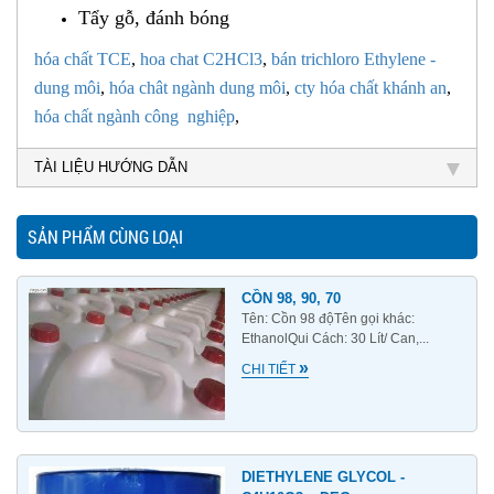
Tẩy gỗ, đánh bóng
hóa chất TCE
,
hoa chat C2HCl3
,
bán trichloro Ethylene -
dung m​ôi
,
hóa chât ngành dung môi
,
cty hóa chất khánh an
,
hóa chất ngành công nghiệp
,
TÀI LIỆU HƯỚNG DẪN
SẢN PHẨM CÙNG LOẠI
CỒN 98, 90, 70
Tên: Cồn 98 độTên gọi khác:
EthanolQui Cách: 30 Lít/ Can,...
»
CHI TIẾT
DIETHYLENE GLYCOL -