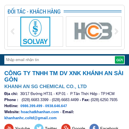
ĐỐI TÁC - KHÁCH HÀNG
CÔNG TY TNHH TM DV XNK KHÁNH AN SÀI
GÒN
KHANH AN SG CHEMICAL CO., LTD
Địa chỉ:
30/17 Đường HT31 - KP.01 - P.Tân Thới Hiệp - TP.HCM
Phone :
(028).6683.3399 - (028).6683.4499
- Fax:
(028).6250.7935
Hotline:
0986.399.499 - 0938.646.647
Website:
hoachatkhanhan.com
-
Email:
khanhanhc.coltd@gmail.com
Youtube
Twitter
Google
Facebook