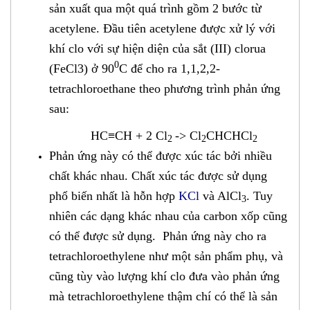
sản xuất qua một quá trình gồm 2 bước từ
acetylene. Đầu tiên acetylene được xử lý với
khí clo với sự hiện diện của sắt (III) clorua
0
(FeCl3) ở 90
C để cho ra 1,1,2,2-
tetrachloroethane theo phương trình phản ứng
sau:
HC≡CH + 2 Cl
-> Cl
CHCHCl
2
2
2
Phản ứng này có thể được xúc tác bởi nhiều
chất khác nhau. Chất xúc tác được sử dụng
phổ biến nhất là hỗn hợp
KCl
và AlCl
. Tuy
3
nhiên các dạng khác nhau của carbon xốp cũng
có thể được sử dụng. Phản ứng này cho ra
tetrachloroethylene như một sản phẩm phụ, và
cũng tùy vào lượng khí clo đưa vào phản ứng
mà tetrachloroethylene thậm chí có thể là sản