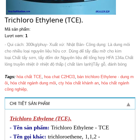
Trichloro Ethylene (TCE).
Mã sản phẩm:
Lượt xem:
1
- Qui cách: 300kg/phuy- Xuất xứ: Nhật Bản- Công dụng: Là dung môi
cho nhiều loại nguyên liệu hữu cơ. Dùng để tẩy dầu mỡ cho kim
loại.Chất tẩy sơn, tẩy đốm dơ.Nguyên liệu để tổng hợp HFA 134a.Chất
lỏng truyền nhiệt ở nhiệt độ thấp ( chất làm lạnh)Tẩy gỗ, đánh bóng
Tags:
hóa chất TCE
,
hoa chat C2HCl3
,
bán trichloro Ethylene - dung m​
ôi
,
hóa chât ngành dung môi
,
cty hóa chất khánh an
,
hóa chất ngành
công nghiệp,
CHI TIẾT SẢN PHẨM
Trichloro Ethylene (TCE).
- Tên sản phẩm:
Trichloro Ethylene - TCE
- Tên gọi khác:
trichloroethene, 1,1,2 -