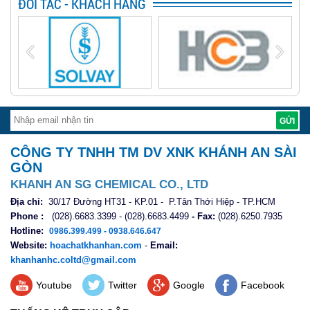
ĐỐI TÁC - KHÁCH HÀNG
CÔNG TY TNHH TM DV XNK KHÁNH AN SÀI
GÒN
KHANH AN SG CHEMICAL CO., LTD
Địa chỉ:
30/17 Đường HT31 - KP.01 - P.Tân Thới Hiệp - TP.HCM
Phone :
(028).6683.3399 - (028).6683.4499
- Fax:
(028).6250.7935
Hotline:
0986.399.499 - 0938.646.647
Website:
hoachatkhanhan.com
-
Email:
khanhanhc.coltd@gmail.com
Youtube
Twitter
Google
Facebook