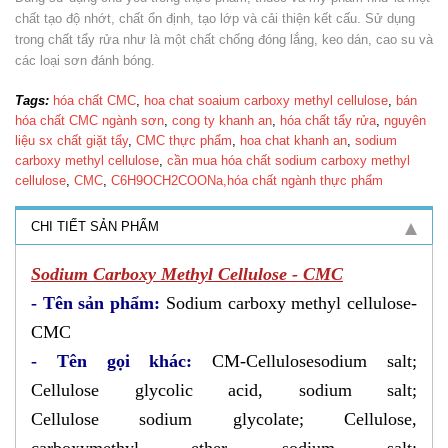
chất tạo độ nhớt, chất ổn định, tạo lớp và cải thiện kết cấu. Sử dụng
trong chất tẩy rửa như là một chất chống đóng lắng, keo dán, cao su và
các loại sơn đánh bóng.
Tags:
hóa chất CMC
,
hoa chat soaium carboxy methyl cellulose
,
bán
hóa chất CMC ngành sơn
,
cong ty khanh an
,
hóa chất tẩy rửa
,
nguyên
liệu sx chất giặt tẩy
,
CMC thực phẩm
,
hoa chat khanh an
,
sodium
carboxy methyl cellulose
,
cần mua hóa chất sodium carboxy methyl
cellulose
,
CMC
,
C6H9OCH2COONa,hóa chất ngành thực phẩm
CHI TIẾT SẢN PHẨM
Sodium Carboxy Methyl Cellulose - CMC
- Tên sản phẩm:
Sodium carboxy methyl cellulose-
CMC
- Tên gọi khác:
CM-Cellulosesodium salt;
Cellulose glycolic acid, sodium salt;
Cellulose sodium glycolate; Cellulose,
carboxymethyl ether, sodium salt;