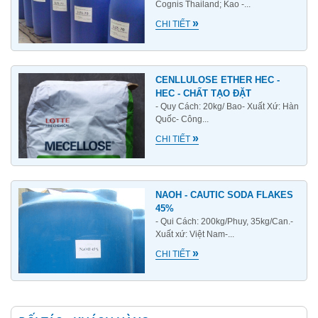
Cognis Thailand; Kao -...
»
CHI TIẾT
CENLLULOSE ETHER HEC -
HEC - CHẤT TẠO ĐẶT
- Quy Cách: 20kg/ Bao- Xuất Xứ: Hàn
Quốc- Công...
»
CHI TIẾT
NAOH - CAUTIC SODA FLAKES
45%
- Qui Cách: 200kg/Phuy, 35kg/Can.-
Xuất xứ: Việt Nam-...
»
CHI TIẾT