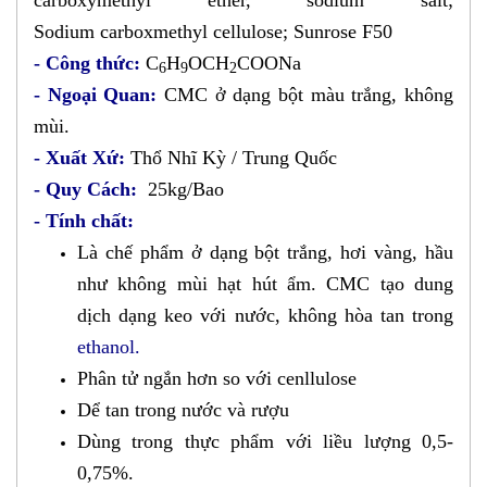
Sodium carboxmethyl cellulose; Sunrose F50
- Công thức:
C
H
OCH
COONa
6
9
2
- Ngoại Quan:
CMC ở dạng bột màu trắng, không
mùi.
- Xuất Xứ:
Thổ Nhĩ Kỳ / Trung Quốc
- Quy Cách:
25kg/Bao
- Tính chất:
Là chế phẩm ở dạng bột trắng, hơi vàng, hầu
như không mùi hạt hút ẩm. CMC tạo dung
dịch dạng keo với nước, không hòa tan trong
ethanol.
Phân tử ngắn hơn so với cenllulose
Dể tan trong nước và rượu
Dùng trong thực phẩm với liều lượng 0,5-
0,75%.