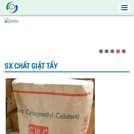
Toggl
navig
SX CHẤT GIẶT TẨY