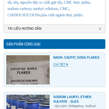
tẩy rửa
,
nguyên liệu sx chất giặt tẩy
,
CMC thực phẩm
,
sodium carboxy methyl cellulose
,
CMC
,
C6H9OCH2COONa
,
hóa chất ngành thực phẩm
.
TÀI LIỆU HƯỚNG DẪN
SẢN PHẨM CÙNG LOẠI
NAOH- CAUTIC SODA FLAKES
»
CHI TIẾT
SODIUM LAURYL ETHER
SULFATE - SLES
- Qui cách: 160kg/phuy- Xuất xứ: