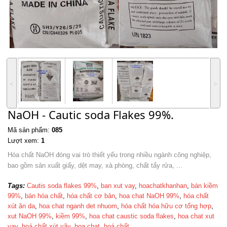
˂
˃
NaOH - Cautic soda Flakes 99%.
Mã sản phẩm:
085
Lượt xem:
1
Hóa chất NaOH đóng vai trò thiết yếu trong nhiều ngành công nghiệp,
bao gồm sản xuất giấy, dệt may, xà phòng, chất tẩy rửa, ...
Tags:
Cautis soda flakes 99%
,
ban xut vay
,
hoachatkhanhan
,
bán ki​ềm
99%
,
bán hóa ch​ất
,
hóa chất cơ b​ản
,
hoa chat NaOH 99%
,
hóa chất
xút ​ăn da
,
hoa chat nganh det nhuom
,
hóa chất hóa hữu cơ tổng h​ợp
,
xut NaOH 99%
,
kiềm 99%
,
hoa chat caustic soda flakes
,
hoa chat xut
vay
,
hoá chất xút vãy
,
hoa chat
,
hoá chất