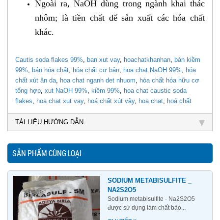
Ngoài ra, NaOH dùng trong ngành khai thác
nhôm; là tiền chất để sản xuất các hóa chất
khác.
Cautis soda flakes 99%
,
ban xut vay
,
hoachatkhanhan
,
bán ki​ềm
99%
,
bán hóa ch​ất
,
hóa chất cơ b​ản
,
hoa chat NaOH 99%
,
hóa
chất xút ​ăn da
,
hoa chat nganh det nhuom
,
hóa chất hóa hữu cơ
tổng h​ợp
,
xut NaOH 99%
,
kiềm 99%
,
hoa chat caustic soda
flakes
,
hoa chat xut vay
,
hoá chất xút vãy
,
hoa chat
,
hoá chất
TÀI LIỆU HƯỚNG DẪN
SẢN PHẨM CÙNG LOẠI
SODIUM METABISULFITE _
NA2S2O5
Sodium metabisulfite - Na2S2O5
được sử dụng làm chất bảo...