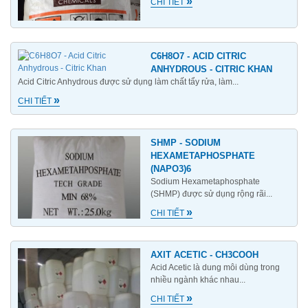
»
CHI TIẾT
C6H8O7 - ACID CITRIC
ANHYDROUS - CITRIC KHAN
Acid Citric Anhydrous được sử dụng làm chất tẩy rửa, làm...
»
CHI TIẾT
SHMP - SODIUM
HEXAMETAPHOSPHATE
(NAPO3)6
Sodium Hexametaphosphate
(SHMP) được sử dụng rộng rãi...
»
CHI TIẾT
AXIT ACETIC - CH3COOH
Acid Acetic là dung môi dùng trong
nhiều ngành khác nhau...
»
CHI TIẾT