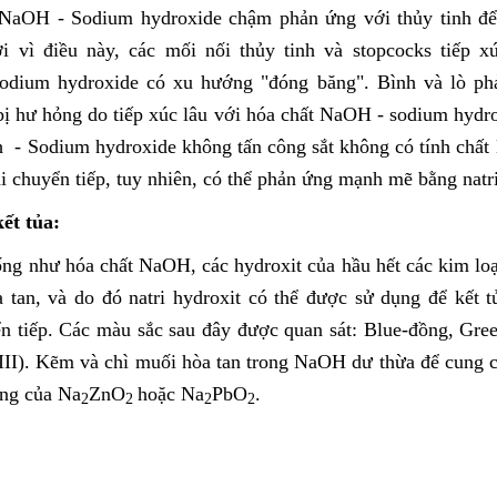
NaOH - Sodium hydroxide chậm phản ứng với thủy tinh để 
Bởi vì điều này, các mối nối thủy tinh và stopcocks tiếp x
odium hydroxide có xu hướng "đóng băng". Bình và lò ph
 bị hư hỏng do tiếp xúc lâu với hóa chất NaOH - sodium hydr
 - Sodium hydroxide không tấn công sắt không có tính chất 
i chuyển tiếp, tuy nhiên, có thể phản ứng mạnh mẽ bằng natri
ết tủa:
ng như hóa chất NaOH, các hydroxit của hầu hết các kim loại
 tan, và do đó natri hydroxit có thể được sử dụng để kết t
ển tiếp. Các màu sắc sau đây được quan sát: Blue-đồng, Gree
 (III). Kẽm và chì muối hòa tan trong NaOH dư thừa để cung 
àng của Na
ZnO
hoặc Na
PbO
.
2
2
2
2