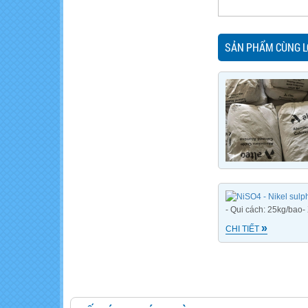
SẢN PHẨM CÙNG L
- Qui cách: 25kg/bao-
»
CHI TIẾT