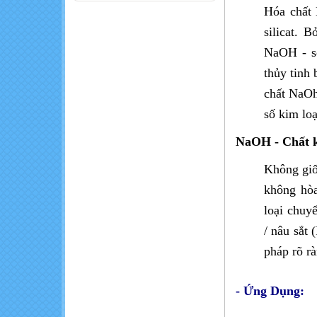
Hóa chất 
Cẩn trọng với
sinh tố, nước ép
silicat. 
trái cây giá rẻ
NaOH - s
thủy tinh
Những thực
phẩm thành
chất NaOh
'thuốc độc' khi ăn
cùng nhau
số kim loạ
Khó khăn trong
NaOH - Chất k
sản xuất nông
nghiệp hữu cơ
Không giố
không hòa
loại chuy
/ nâu sắt
pháp rõ r
- Ứng Dụng: