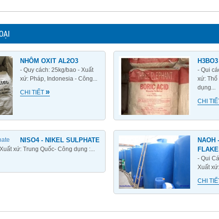
OẠI
NHÔM OXIT AL2O3
H3BO3 
- Quy cách: 25kg/bao - Xuất
- Qui c
xứ: Pháp, Indonesia - Công...
xứ: Thổ
dụng...
»
CHI TIẾT
CHI TI
NISO4 - NIKEL SULPHATE
NAOH 
 Xuất xứ: Trung Quốc- Công dụng :...
FLAKE
- Qui Cá
Xuất xứ
CHI TI