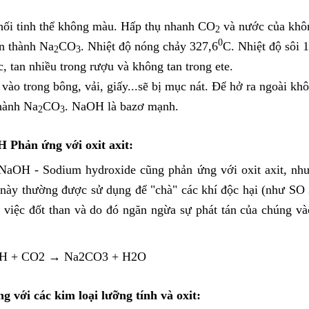
hối tinh thể không màu. Hấp thụ nhanh CO
và nước của khôn
2
0
ến thành Na
CO
. Nhiệt độ nóng chảy 327,6
C. Nhiệt độ sôi 
2
3
, tan nhiều trong rượu và không tan trong ete.
ào trong bông, vải, giấy...sẽ bị mục nát. Để hở ra ngoài khô
thành Na
CO
. NaOH là bazơ mạnh.
2
3
 Phản ứng với oxit axit:
NaOH - Sodium hydroxide cũng phản ứng với oxit axit, như 
này thường được sử dụng để "chà" các khí độc hại (như SO 
g việc đốt than và do đó ngăn ngừa sự phát tán của chúng và
+ CO2 → Na2CO3 + H2O
với các kim loại lưỡng tính và oxit: