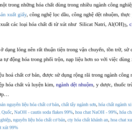
ột trong những hóa chất dùng trong nhiều ngành công nghiệ
sản xuất giấy
, công nghệ lọc dầu, công nghệ dệt nhuộm, thự
 xuất các loại hóa chất đi từ xút như Silicat Natri, Al(OH)
,
c
3
ở dạng lỏng nên rất thuận tiện trong vận chuyển, tồn trữ, sử
a tự động hóa trong phối trộn, nạp liệu hơn so với việc dùng 
ệu hoá chất cơ bản, được sử dụng rộng rãi trong ngành công 
ệp hóa chất và luyện kim,
ngành dệt nhuộm
, y dược, thuốc t
hợp…
bán nguyên liệu hóa chất cơ bản
,
chất tẩy ngành sơn
,
hóa chất ngành x
g Quốc
,
NaOH - cautis soda flakes 99%
,
hoa chat NaOH - 99%
,
hóa ch
nghiệp
,
nguyên liệu hóa chất cơ bản
,
cty hóa chất khánh an
,
hoa chat xu
t xút 99%