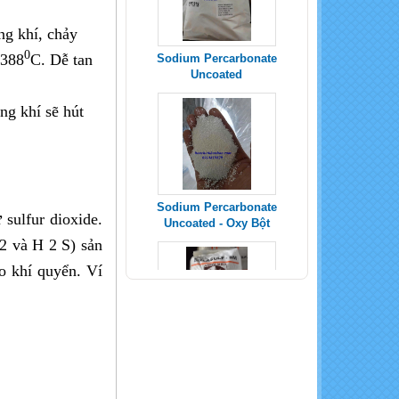
g khí, chảy
0
1388
C. Dễ tan
Sodium Percarbonate
ng khí sẽ hút
Uncoated - Oxy Bột
sulfur dioxide.
2 và H 2 S) sản
SODIUM METABISULFITE _
Na2S2O5
o khí quyển. Ví
POTASSIUM SULPHATE -