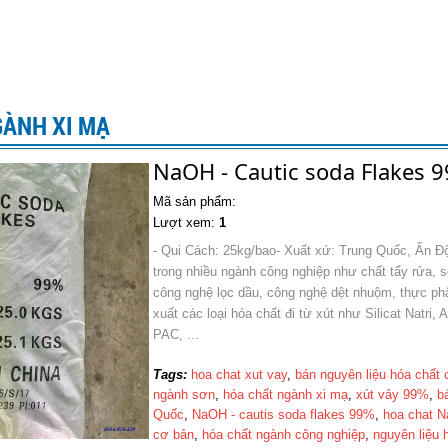
GÀNH XI MẠ
NaOH - Cautic soda Flakes 
Mã sản phẩm:
Lượt xem:
1
- Qui Cách: 25kg/bao- Xuất xứ: Trung Quốc, Ấn Đ
trong nhiều ngành công nghiệp như chất tẩy rửa, s
công nghệ lọc dầu, công nghệ dệt nhuộm, thực ph
xuất các loại hóa chất đi từ xút như Silicat Natri, 
PAC, ...
Tags:
hoa chat xut vay
,
bán nguyên liệu hóa chất
ngành sơn
,
hóa chất ngành xi mạ
,
xút vảy 99%
,
b
Quốc
,
NaOH - cautis soda flakes 99%
,
hoa chat 
cơ bản
,
hóa chất ngành công nghiệp
,
nguyên liệu 