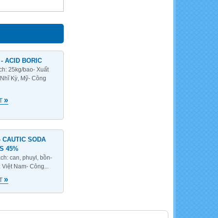
- ACID BORIC
ách: 25kg/bao- Xuất
 Nhĩ Kỳ, Mỹ- Công
»
ẾT
- CAUTIC SODA
S 45%
ch: can, phuyl, bồn-
: Việt Nam- Công...
»
ẾT