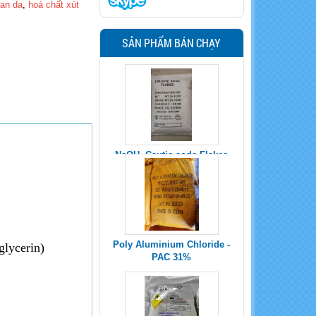
 an da
,
hoá chất xút
SẢN PHẨM BÁN CHẠY
Poly Aluminium Chloride -
PAC 31%
glycerin)
Sodium Percarbonate
Uncoated