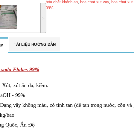
hóa chất khánh an
,
hoa chat xut vay
,
hoa chat xut
99%
˃
TÀI LIỆU HƯỚNG DẪN
ẨM
 soda Flakes 99%
c:
Xút, xút ăn da, kiềm.
aOH - 99%
:
Dạng vãy không màu, có tính tan (dễ tan trong nước, cồn và 
kg/bao
ng Quốc, Ấn Độ