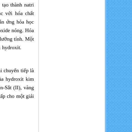
K2SO4
tạo thành natri
úc với hóa chất
ản ứng hóa học
oxide nóng. Hóa
lưỡng tính. Một
 hydroxit.
KCl - Kali đỏ (bột, miễng)
 chuyển tiếp là
ủa hydroxit kim
n-Sắt (II), vàng
cấp cho một giải
MgCl2.6H2O - Magie Clorua
Hexahydrate