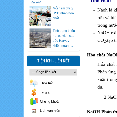
- Tính chất:
Mỗi năm chi tỷ
Naoh là k
USD nhập hóa
rửa và bi
chất
trong nước
Tình trạng thiếu
NaOH rơi v
hụt ethylen sau
CO
,tạo 
bão Harvey
2
khiến ngành...
Ăn lẩu nhiều
Hóa chất NaOH
nhưng bạn có
TIỆN ÍCH - LIÊN KẾT
biết cách "vạch
Hóa chất 
mặt" nồi lẩu...
Phản ứng 
Xử trí nhanh khi
xuất tron
trẻ nuốt nhầm
Thời tiết
hóa chất
dụ,
Tỷ giá
2 NaOH 
Cảnh báo loại
Chứng khoán
rượu khiến 7
người ngộ độc
Lịch vạn niên
NaOH Phản ứng 
methanol, 1...