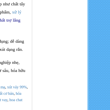
p như chất tẩy
Calcium Chloride - CaCl2
c phẩm,
xử lý
96%
hất trợ lắng
 dụng; dễ dàng
xút dạng rắn.
NaOH- Cautic soda Flakes
nghiệp nhẹ,
rừ sâu, hóa hữu
i mạ
,
xút vảy 99%
,
ất cơ bản
,
hóa
t vay
,
hoa chat