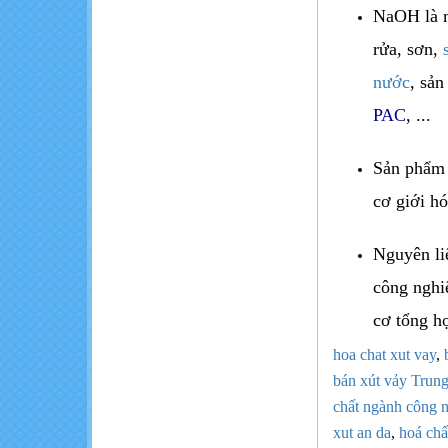
NaOH là m
rửa, sơn,
nước
, sản
PAC
, ...
Sản phẩm 
cơ giới hó
Nguyên li
công nghi
cơ tổng 
hoa chat xut vay
,
bán xút vảy Trun
chất ngành công 
xut an da
,
hoá chấ