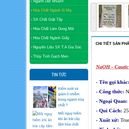
Ngành Dệt Nhuộm
Hóa Chất Ngành Xi Mạ
˂
SX Chất Giặt Tẩy
Hóa Chất Làm Dung Môi
Hóa Chất Ngành Giấy
CHI TIẾT SẢN PH
Nguyên Liệu SX T.A Gia Súc
Thủy Tinh Gạch Men
NaOH - Cautic
TIN TỨC
- Tên gọi khá
Kiểm soát và
- Công thức:
N
giảm ô nhiễm
trong ngành hóa
- Ngoại Quan
chất ?
- Qui Cách:
25
Mối nguy hiểm
khi ăn trái cây
- Xuất xứ:
Tru
tẩm hóa chất