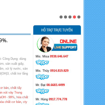
HỖ TRỢ TRỰC TUYẾN
99%.
Mis. Misa
0938.646.647
ộ- Công Dụng: dùng
ơn, sản xuất giấy,
ẩm, xử lý nước, sản
Mis. Thủy
0914.819.829
Al(OH)3, chất trợ lắng
Mr. Đạt
08.6683.4499
 cơ bản
,
chất tẩy
án xút vảy Trung
NaOH - 99%
,
hóa chất
Mr. Hùng
0917.774.778
hóa chất cơ bản
,
cty