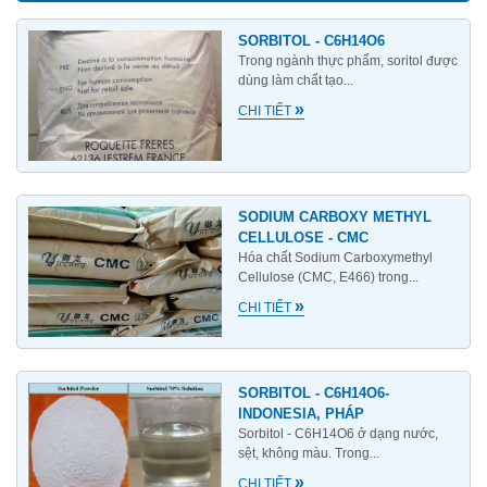
SORBITOL - C6H14O6
Trong ngành thực phẩm, soritol được
dùng làm chất tạo...
»
CHI TIẾT
SODIUM CARBOXY METHYL
CELLULOSE - CMC
Hóa chất Sodium Carboxymethyl
Cellulose (CMC, E466) trong...
»
CHI TIẾT
SORBITOL - C6H14O6-
INDONESIA, PHÁP
Sorbitol - C6H14O6 ở dạng nước,
sệt, không màu. Trong...
»
CHI TIẾT