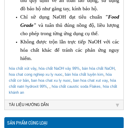
thủ quy định về an toàn lao động, sử dụng
đồ
bảo hộ như găng tay, kính bảo hộ.
Chỉ sử dụng NaOH đạt tiêu chuẩn
"Food
Grade"
và tuân thủ đúng nồng độ, liều lượng
cho phép trong từng ứng dụng cụ thể.
Không được trộn lẫn trực tiếp NaOH với các
hóa chất khác để tránh các phản ứng nguy
hiểm.
hóa chất xút vảy
,
hóa chất NaOH vảy 99%
,
bán hóa chất NaOH
,
hoa chat cong nghiep xu ly nuoc
,
bán hóa chất luyện kim
,
hóa
chất cơ bản
,
ban hoa chat xu ly nuoc
,
ban hoa chat xut vay
,
hóa
chất natri hydroxit 99%
, ,
hóa chất caustic soda Flakes,
hóa chất
khánh an
TÀI LIỆU HƯỚNG DẪN
SẢN PHẨM CÙNG LOẠI