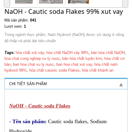
NaOH - Cautic soda Flakes 99% xut vay
Mã sản phẩm:
041
Lượt xem:
1
Trong ngành thực phẩm, Natri Hydroxit (NaOH) được sử dụng ở nồng
độ thấp và phải đạt tiêu chuẩn
Tags:
hóa chất xút vảy
,
hóa chất NaOH vảy 99%
,
bán hóa chất NaOH
,
hoa chat cong nghiep xu ly nuoc
,
bán hóa chất luyện kim
,
hóa chất cơ
bản
,
ban hoa chat xu ly nuoc
,
ban hoa chat xut vay
,
hóa chất natri
hydroxit 99%
,
hóa chất caustic soda Flakes
,
hóa chất khánh an
CHI TIẾT SẢN PHẨM
NaOH - Cautic soda Flakes
- Tên sản phẩm:
Cautic soda flakes, Sodium
Hydroxide