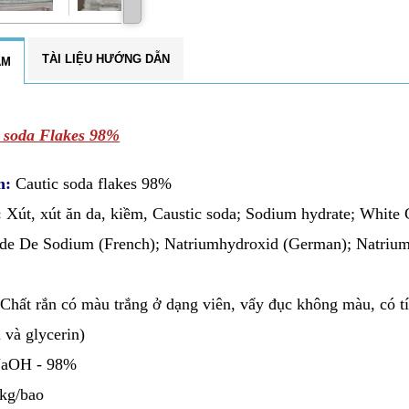
TÀI LIỆU HƯỚNG DẪN
ẨM
 soda Flakes 98%
m:
Cautic soda flakes 98%
c:
Xút, xút ăn da, kiềm, Caustic soda; Sodium hydrate; White 
de De Sodium (French); Natriumhydroxid (German); Natriu
:
Chất rắn có màu trắng ở dạng viên, vẩy đục không màu, có tí
 và glycerin)
aOH - 98%
kg/bao