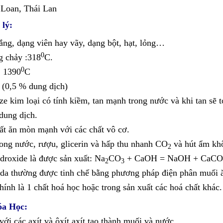
Loan, Thái Lan
 lý:
ắng, dạng viên hay vãy, dạng bột, hạt, lỏng…
0
 chảy :318
C.
0
: 1390
C
(0,5 % dung dịch)
ze kim loại có tính kiềm, tan mạnh trong nước và khi tan sẽ 
 dung dịch.
ất ăn mòn mạnh với các chất vô cơ.
rong nước, rượu, glicerin và hấp thu nhanh CO
và hút ẩm kh
2
droxide là được sản xuất: Na­
CO
+ CaOH = NaOH + CaC
2
3
oda thường được tinh chế bằng phương pháp điện phân muối 
ính là 1 chất hoá học hoặc trong sản xuất các hoá chất khác.
óa Học:
ới các axít và ôxít axít tạo thành muối và nước