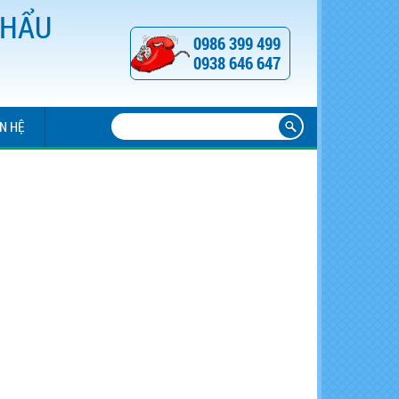
KHẨU
0986 399 499
0938 646 647
ÊN HỆ