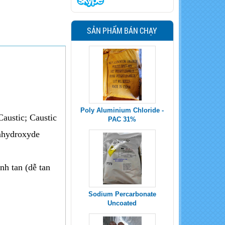
SẢN PHẨM BÁN CHẠY
Poly Aluminium Chloride -
Caustic; Caustic
PAC 31%
mhydroxyde
nh tan (dễ tan
Sodium Percarbonate
Uncoated