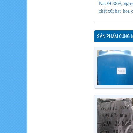
NaOH 98%
,
nguy
chất xút hạt
,
hoa 
SẢN PHẨM CÙNG L