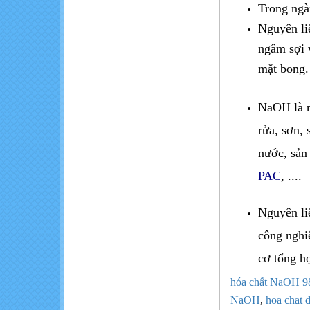
Trong ngà
Nguyên liệ
ngâm sợi 
mặt bong.
NaOH là m
rửa, sơn,
nước, sản 
PAC
, ....
Nguyên l
công nghi
cơ tổng 
hóa chất NaOH 
NaOH
,
hoa chat 