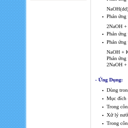
Những thực
NaOH(dd)
phẩm thành
'thuốc độc' khi ăn
Phản ứng 
cùng nhau
2NaOH +
Khó khăn trong
Phản ứng 
sản xuất nông
nghiệp hữu cơ
Phản ứng 
NaOH + 
Kiểm soát và
Phản ứng 
giảm ô nhiễm
2NaOH +
trong ngành hóa
chất ?
- Ứng Dụng:
Dùng tro
Mục đích đ
Trong côn
Xử lý nướ
Trong côn