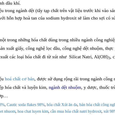
nh dầu khí.
u trong ngành dệt (tẩy tạp chất trên vật liệu trước khi vào sả
với hỗn hợp hoà tan của sodium hydroxit sẽ làm cho sợi có s
ột trong những hóa chất dùng trong nhiều ngành công nghiệ
 sản xuất giấy, công nghệ lọc dầu, công nghệ dệt nhuộm, thực
xuất các loại hóa chất đi từ xút như Silicat Natri, Al(OH)
, 
3
iệu
hoá chất cơ bản
, được sử dụng rộng rãi trong ngành công 
ệp hóa chất và luyện kim,
ngành dệt nhuộm
, y dược, thuốc t
hợp…
98%
,
Cautic soda flakes 98%
,
hóa chất Xút ăn da
,
bán hóa chất công ng
det nhuom
,
hoa chat luyen kim
,
cần mua hóa chất natri hydroxit
,
xút 9