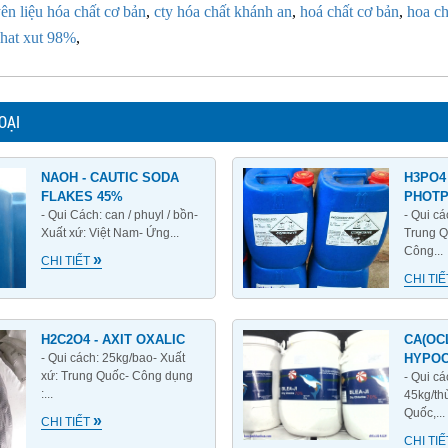
ên liệu hóa chất cơ bản
,
cty hóa chất khánh an
,
hoá chất cơ bản
,
hoa ch
chat xut 98%
,
OẠI
NAOH - CAUTIC SODA
H3PO4 
FLAKES 45%
PHOTP
- Qui Cách: can / phuyl / bồn-
- Qui cá
Xuất xứ: Việt Nam- Ứng...
Trung Q
Công...
»
CHI TIẾT
CHI TI
H2C2O4 - AXIT OXALIC
CA(OCL
- Qui cách: 25kg/bao- Xuất
HYPOC
xứ: Trung Quốc- Công dụng
- Qui cá
:...
45kg/th
Quốc,...
»
CHI TIẾT
CHI TI