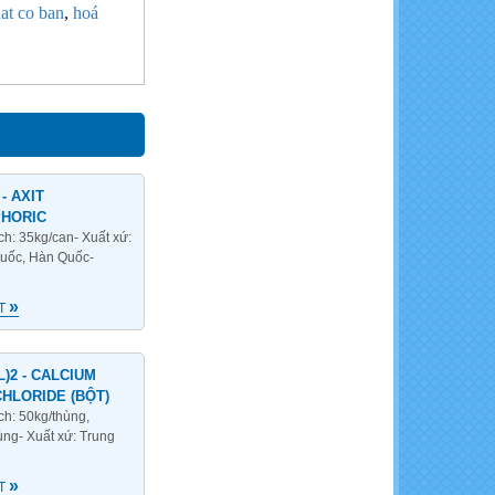
at co ban
,
hoá
- AXIT
HORIC
ch: 35kg/can- Xuất xứ:
uốc, Hàn Quốc-
»
ẾT
)2 - CALCIUM
HLORIDE (BỘT)
ch: 50kg/thùng,
ùng- Xuất xứ: Trung
»
ẾT