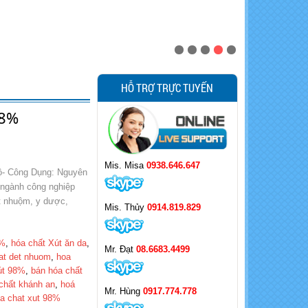
HỖ TRỢ TRỰC TUYẾN
98%
Mis. Misa
0938.646.647
Độ- Công Dụng: Nguyên
g ngành công nghiệp
ệt nhuộm, y dược,
Mis. Thủy
0914.819.829
8%
,
hóa chất Xút ăn da
,
Mr. Đạt
08.6683.4499
at det nhuom
,
hoa
út 98%
,
bán hóa chất
 chất khánh an
,
hoá
Mr. Hùng
0917.774.778
a chat xut 98%