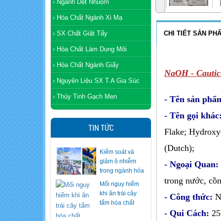
Ngành Dệt Nhuộm
Hóa Chất Ngành Xi Mạ
SX Chất Giặt Tẩy
CHI TIẾT SẢN PH
Hóa Chất Làm Dung Môi
Hóa Chất Ngành Giấy
NaOH - Cautic
Nguyên Liệu SX T.A Gia Súc
Thủy Tinh Gạch Men
- Tên sản phẩ
- Tên gọi khá
TIN TỨC
Flake; Hydroxy
(Dutch);
Mối nguy hiểm
khi ăn trái cây
- Ngoại Quan
tẩm hóa chất
trong nước, cồn
Mỗi năm chi tỷ
- Công thức:
N
USD nhập hóa
- Qui Cách:
25
chất