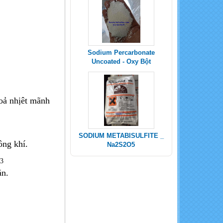
Sodium Percarbonate
Uncoated - Oxy Bột
toả nhịêt mãnh
SODIUM METABISULFITE _
ông khí.
Na2S2O5
O
3
ăn.
POTASSIUM SULPHATE -