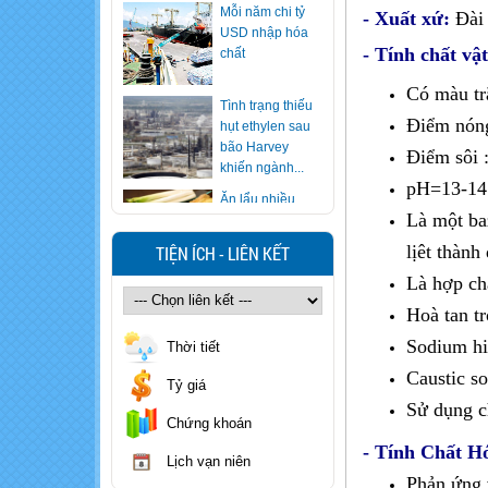
- Xuất xứ:
Đài
Tình trạng thiếu
- Tính chất vật
hụt ethylen sau
bão Harvey
Có màu tr
khiến ngành...
Điểm nóng
Ăn lẩu nhiều
nhưng bạn có
Điểm sôi 
biết cách "vạch
pH=13-14 
mặt" nồi lẩu...
Là một ba
Xử trí nhanh khi
trẻ nuốt nhầm
lịêt thành
TIỆN ÍCH - LIÊN KẾT
hóa chất
Là hợp ch
Hoà tan t
Cảnh báo loại
rượu khiến 7
Sodium hi
Thời tiết
người ngộ độc
Caustic s
methanol, 1...
Tỷ giá
Sử dụng ch
Cẩn trọng với
Chứng khoán
sinh tố, nước ép
- ​Tính Chất H
trái cây giá rẻ
Lịch vạn niên
Phản ứng v