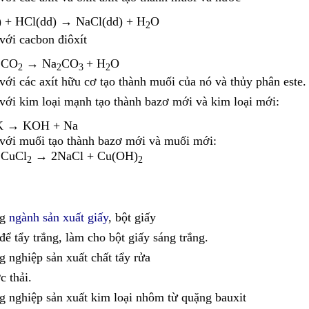
 + HCl(dd) → NaCl(dd) + H
O
2
với cacbon điôxít
 CO
→ Na
CO
+ H
O
2
2
3
2
với các axít hữu cơ tạo thành muối của nó và thủy phân este.
với kim loại mạnh tạo thành bazơ mới và kim loại mới:
K → KOH + Na
với muối tạo thành bazơ mới và muối mới:
 CuCl
→ 2NaCl + Cu(OH)
2
2
ng
ngành sản xuất giấy
, bột giấy
ể tẩy trắng, làm cho bột giấy sáng trắng.
g nghiệp sản xuất chất tẩy rửa
c thải.
g nghiệp sản xuất kim loại nhôm từ quặng bauxit