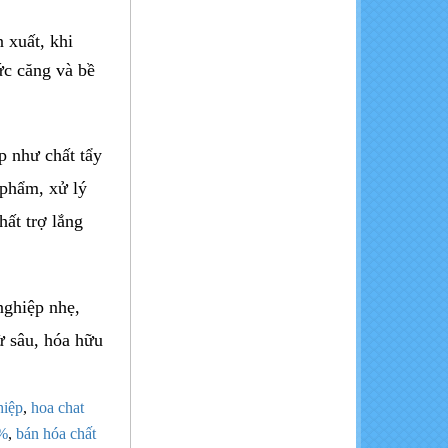
n xuất, khi
Calcium Chloride - CaCl2
96%
ức căng và bề
p như chất tẩy
 phẩm, xử lý
NaOH- Cautic soda Flakes
chất trợ lắng
nghiệp nhẹ,
rừ sâu, hóa hữu
hiệp
,
hoa chat
8%
,
bán hóa chất