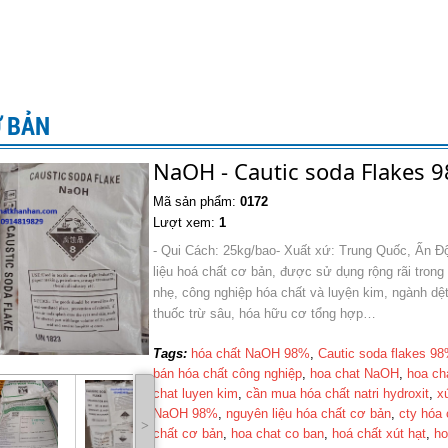
Ơ BẢN
NaOH - Cautic soda Flakes 
Mã sản phẩm:
0172
Lượt xem:
1
- Qui Cách: 25kg/bao- Xuất xứ: Trung Quốc, Ấn 
liệu hoá chất cơ bản, được sử dụng rộng rãi tron
nhẹ, công nghiệp hóa chất và luyện kim, ngành d
thuốc trừ sâu, hóa hữu cơ tổng hợp…
Tags:
hóa chất NaOH 98%
,
Cautic soda flakes 9
bán hóa chất công nghiệp
,
hoa chat NaOH
,
hoa ch
chat luyen kim
,
cần mua hóa chất natri hydroxit
,
x
NaOH 98%
,
nguyên liệu hóa chất cơ bản
,
cty hóa
˃
chất cơ bản
,
hoa chat co ban
,
hoá chất xút hạt
,
ho