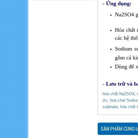
- Ứng dụng:
trái cây giá rẻ
Na2SO4 g
Những thực
phẩm thành
Hóa chất 
'thuốc độc' khi ăn
cùng nhau
các hệ thố
Khó khăn trong
Sodium su
sản xuất nông
nghiệp hữu cơ
gồm cả ki
Dùng để x
- Lưu trữ và b
hóa ch​ất Na2SO4
,
ớc
,
hoa chat Sodiu
sulphate
,
hóa chất 
SẢN PHẨM CÙNG L