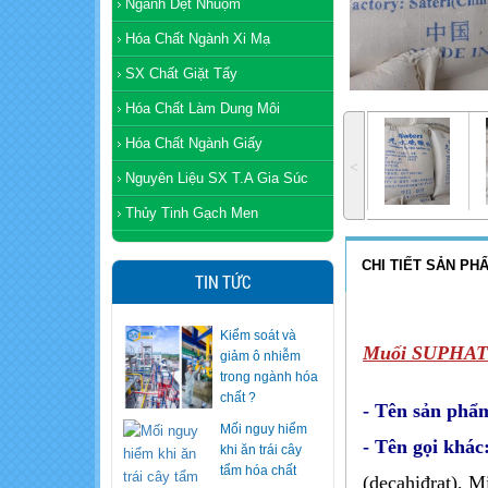
Ngành Dệt Nhuộm
Hóa Chất Ngành Xi Mạ
SX Chất Giặt Tẩy
Hóa Chất Làm Dung Môi
Hóa Chất Ngành Giấy
˂
Nguyên Liệu SX T.A Gia Súc
Thủy Tinh Gạch Men
CHI TIẾT SẢN PH
TIN TỨC
Kiểm soát và
Muối SUPHATE
giảm ô nhiễm
trong ngành hóa
Mối nguy hiểm
chất ?
khi ăn trái cây
- Tên sản phẩ
tẩm hóa chất
- Tên gọi khác
Mỗi năm chi tỷ
(decahiđrat), Mi