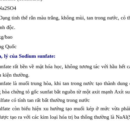
Na2SO4
Dạng tinh thể rắn màu trắng, không mùi, tan trong nước, có 
nh độc.
kg/bao
ng Quốc
a, lý của Sodium sunfate:
nfate rất bền về mặt hóa học, không tương tác với hầu hết c
u kiện thường.
nfate là muối trung hòa, khi tan trong nước tạo thành dung 
g hòa chứng tỏ gốc sunfat bắt nguồn từ một axit mạnh Axít s
fate có tính tan rất bất thường trong nước
lfate còn biểu hiện xu hướng tạo muối kép ở mức vừa phải
được tạo ra với các kim loại hóa trị ba thông thường là NaAl