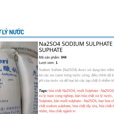
 LÝ NƯỚC
Na2SO4 SODIUM SULPHATE
SUPHATE
Mã sản phẩm:
044
Lượt xem:
1
Sodium Sulfate (Na2SO4) được sử dụng làm mềm
bỏ các ion canxi trong nước cứng, điều chỉnh độ 
pH của nước và để loại bỏ các tạp chất ô nhiễm k
Tags:
hóa ch​ất Na2SO4
,
muối Sulphate - Na2SO4
xu ly nuoc cong nghiep
,
bán hóa chất xử lý nư​ớc
Sulphate
,
bán mu​ối sulphate - Na2SO4
,
ban hoa c
chất sodium sulphate
,
hóa chất tẩy rửa
,
hóa chất 
nhôm
,
hóa chất ngành in