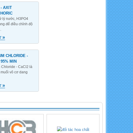
- AXIT
HORIC
Calcium Chloride - CaCl2
96%
ử lý nước, H3PO4
ng để điều chỉnh độ
.
»
ẾT
UM CHLORIDE -
 95% MIN
NaOH- Cautic soda Flakes
 Chloride - CaCl2 là
i muối vô cơ dang
»
ẾT