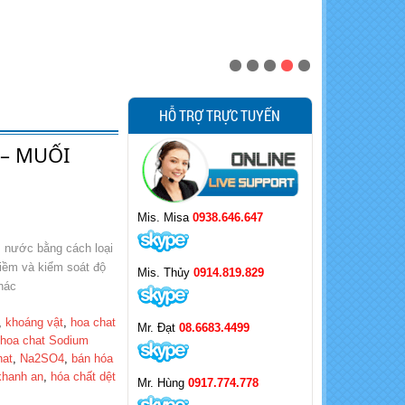
HỖ TRỢ TRỰC TUYẾN
 – MUỐI
Mis. Misa
0938.646.647
 nước bằng cách loại
kiềm và kiểm soát độ
Mis. Thủy
0914.819.829
hác
,
khoáng v​ật
,
hoa chat
Mr. Đạt
08.6683.4499
,
hoa chat Sodium
hat
,
Na2SO4
,
bán hóa
khanh an
,
hóa chất dệt
Mr. Hùng
0917.774.778