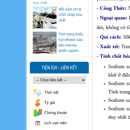
USD nhập hóa
- Công Thức:
chất
- Ngoại quan:
Tình trạng thiếu
ẩm, không có tí
hụt ethylen sau
bão Harvey
- Qui cách:
50
khiến ngành...
- Xuất xứ:
Tru
Ăn lẩu nhiều
nhưng bạn có
- Tính chất hó
biết cách "vạch
mặt" nồi lẩu...
Sodium su
TIỆN ÍCH - LIÊN KẾT
Xử trí nhanh khi
khử ở điề
trẻ nuốt nhầm
Sodium su
hóa chất
Tính trun
Thời tiết
Cảnh báo loại
Sodium sul
Tỷ giá
rượu khiến 7
Sodium su
người ngộ độc
Chứng khoán
methanol, 1...
duy nhất 
Cẩn trọng với
Lịch vạn niên
sinh tố, nước ép