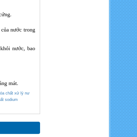
K2SO4
cứng.
 của nước trong
 khỏi nước, bao
KCl - Kali đỏ (bột, miễng)
oáng mát.
óa chất xử lý nư​
hất sodium
MgCl2.6H2O - Magie Clorua
Hexahydrate