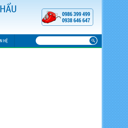
KHẨU
0986 399 499
0938 646 647
ÊN HỆ