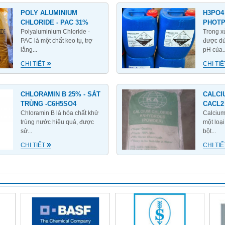
POLY ALUMINIUM
H3PO4 
CHLORIDE - PAC 31%
PHOTP
Polyaluminium Chloride -
Trong x
PAC là một chất keo tụ, trợ
được dù
lắng...
pH của..
»
CHI TIẾT
CHI TI
CHLORAMIN B 25% - SÁT
CALCI
TRÙNG -C6H5SO4
CACL2
Chloramin B là hóa chất khử
Calcium
trùng nước hiệu quả, được
một loạ
sử...
bột...
»
CHI TIẾT
CHI TI