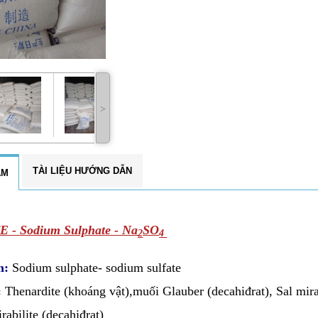
˃
TÀI LIỆU HƯỚNG DẪN
ẨM
 - Sodium Sulphate -
Na
SO
2
4
m:
Sodium sulphate- sodium sulfate
:
Thenardite (khoáng vật),muối Glauber (decahiđrat), Sal mira
rabilite (decahiđrat)