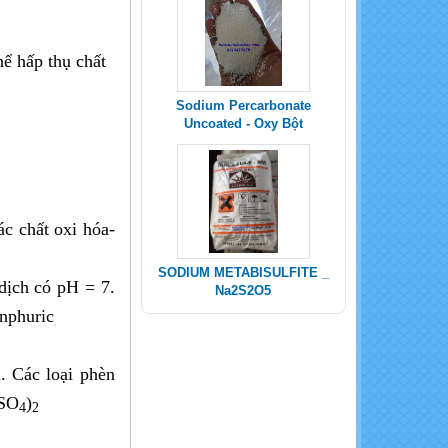
thể hấp thụ chất
Sodium Percarbonate
Uncoated - Oxy Bột
ác chất oxi hóa-
SODIUM METABISULFITE _
dịch có pH = 7.
Na2S2O5
unphuric
. Các loại phèn
(SO
)
4
2
POTASSIUM SULPHATE -