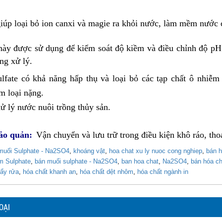
iúp loại
bỏ ion canxi và magie ra khỏi nước, làm mềm nước 
này được sử dụng để kiểm soát độ kiềm và điều chỉnh độ pH
ng xử lý.
lfate có khả năng hấp thụ và loại
bỏ các tạp chất ô nhiễm
m loại nặng.
ử lý nước nuôi trồng thủy sản.
ảo quản:
Vận chuyển và lưu trữ trong điều kiện khô ráo, th
muối Sulphate - Na2SO4
,
khoáng v​ật
,
hoa chat xu ly nuoc cong nghiep
,
bán h
m Sulphate
,
bán mu​ối sulphate - Na2SO4
,
ban hoa chat
,
Na2SO4
,
bán hóa c
tẩy rửa
,
hóa chất khanh an
,
hóa chất dệt nhôm
,
hóa chất ngành in
OẠI