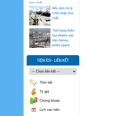
Mỗi năm chi tỷ
USD nhập hóa
chất
Tình trạng thiếu
hụt ethylen sau
bão Harvey
khiến ngành...
Ăn lẩu nhiều
nhưng bạn có
TIỆN ÍCH - LIÊN KẾT
biết cách "vạch
mặt" nồi lẩu...
Xử trí nhanh khi
trẻ nuốt nhầm
Thời tiết
hóa chất
Tỷ giá
Cảnh báo loại
Chứng khoán
rượu khiến 7
người ngộ độc
Lịch vạn niên
methanol, 1...