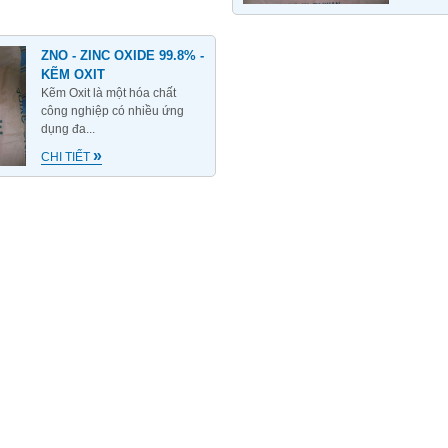
ZNO - ZINC OXIDE 99.8% -
KẼM OXIT
Kẽm Oxit là một hóa chất
công nghiệp có nhiều ứng
dụng đa...
»
CHI TIẾT