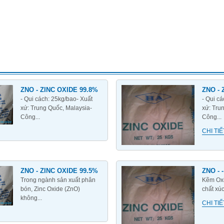
ZNO - ZINC OXIDE 99.8%
ZNO - 
- Qui cách: 25kg/bao- Xuất
- Qui c
xứ: Trung Quốc, Malaysia-
xứ: Tru
Công...
Công...
CHI TI
ZNO - ZINC OXIDE 99.5%
ZNO - 
Trong ngành sản xuất phân
Kẽm Oxit
bón, Zinc Oxide (ZnO)
chất xúc
không...
CHI TI