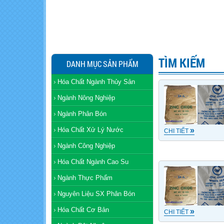
TÌM KIẾM
DANH MỤC SẢN PHẨM
Hóa Chất Ngành Thủy Sản
Ngành Nông Nghiệp
Ngành Phân Bón
Hóa Chất Xử Lý Nước
»
CHI TIẾT
Ngành Công Nghiệp
Hóa Chất Ngành Cao Su
Ngành Thực Phẩm
Nguyên Liệu SX Phân Bón
Hóa Chất Cơ Bản
»
CHI TIẾT