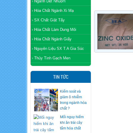
Ngành Dệt Nhuộm
Hóa Chất Ngành Xi Mạ
SX Chất Giặt Tẩy
Hóa Chất Làm Dung Môi
Hóa Chất Ngành Giấy
Nguyên Liệu SX T.A Gia Súc
Thủy Tinh Gạch Men
TIN TỨC
Kiểm soát và
giảm ô nhiễm
trong ngành hóa
chất ?
Mối nguy hiểm
khi ăn trái cây
tẩm hóa chất