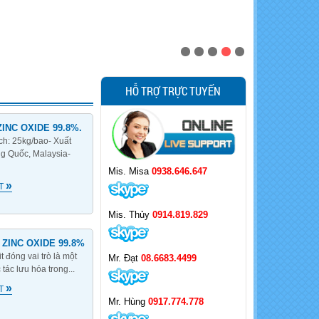
HỖ TRỢ TRỰC TUYẾN
ZINC OXIDE 99.8%.
ách: 25kg/bao- Xuất
ng Quốc, Malaysia-
Mis. Misa
0938.646.647
»
ẾT
Mis. Thủy
0914.819.829
- ZINC OXIDE 99.8%
 đóng vai trò là một
Mr. Đạt
08.6683.4499
 tác lưu hóa trong...
»
ẾT
Mr. Hùng
0917.774.778