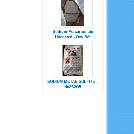
Sodium Percarbonate
Uncoated - Oxy Bột
SODIUM METABISULFITE _
Na2S2O5
POTASSIUM SULPHATE -