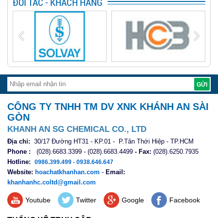
ĐỐI TÁC - KHÁCH HÀNG
CÔNG TY TNHH TM DV XNK KHÁNH AN SÀI
GÒN
KHANH AN SG CHEMICAL CO., LTD
Địa chỉ:
30/17 Đường HT31 - KP.01 - P.Tân Thới Hiệp - TP.HCM
Phone :
(028).6683.3399 - (028).6683.4499
- Fax:
(028).6250.7935
Hotline:
0986.399.499 - 0938.646.647
Website:
hoachatkhanhan.com
-
Email:
khanhanhc.coltd@gmail.com
Youtube
Twitter
Google
Facebook