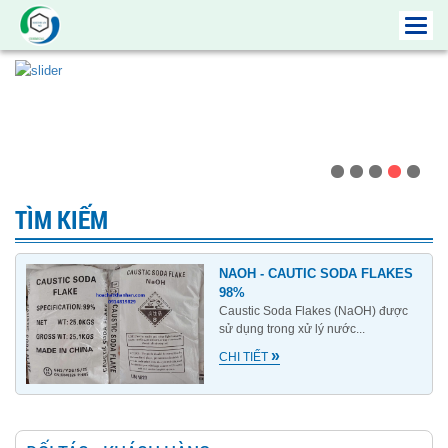
Toggl
navig
TÌM KIẾM
NAOH - CAUTIC SODA FLAKES
98%
Caustic Soda Flakes (NaOH) được
sử dụng trong xử lý nước...
»
CHI TIẾT