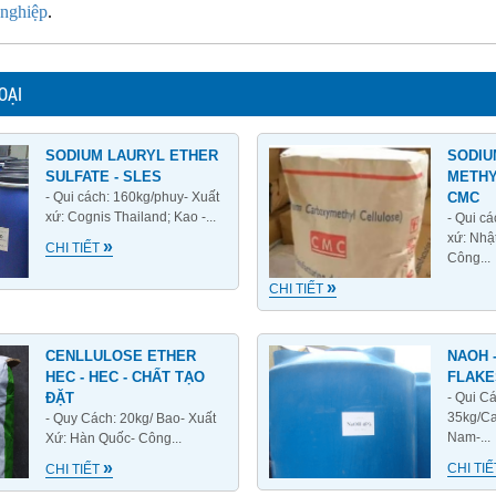
 nghiệp
.
OẠI
SODIUM LAURYL ETHER
SODIU
SULFATE - SLES
METHY
- Qui cách: 160kg/phuy- Xuất
CMC
xứ: Cognis Thailand; Kao -...
- Qui c
xứ: Nhậ
»
CHI TIẾT
Công...
»
CHI TIẾT
CENLLULOSE ETHER
NAOH 
HEC - HEC - CHẤT TẠO
FLAKE
ĐẶT
- Qui C
35kg/Can
- Quy Cách: 20kg/ Bao- Xuất
Nam-...
Xứ: Hàn Quốc- Công...
»
CHI TI
CHI TIẾT