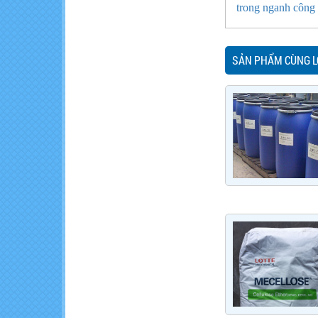
trong nganh công
SẢN PHẨM CÙNG L