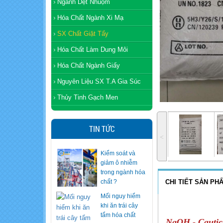
Ngành Dệt Nhuộm
Hóa Chất Ngành Xi Mạ
SX Chất Giặt Tẩy
Hóa Chất Làm Dung Môi
Hóa Chất Ngành Giấy
Nguyên Liệu SX T.A Gia Súc
Thủy Tinh Gạch Men
TIN TỨC
˂
Kiểm soát và
giảm ô nhiễm
trong ngành hóa
chất ?
CHI TIẾT SẢN PH
Mối nguy hiểm
khi ăn trái cây
tẩm hóa chất
NaOH - Cautic 