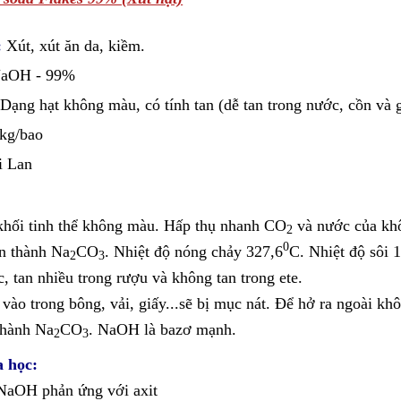
c:
Xút, xút ăn da, kiềm.
aOH - 99%
:
Dạng hạt không màu, có tính tan (dễ tan trong nước, cồn và g
kg/bao
i Lan
hối tinh thể không màu. Hấp thụ nhanh CO
và nước của khô
2
0
ến thành Na
CO
. Nhiệt độ nóng chảy 327,6
C. Nhiệt độ sôi 
2
3
, tan nhiều trong rượu và không tan trong ete.
ào trong bông, vải, giấy...sẽ bị mục nát. Để hở ra ngoài khô
 thành Na
CO
. NaOH là bazơ mạnh.
2
3
a học:
NaOH phản ứng với axit