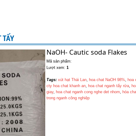
T TẨY
NaOH- Cautic soda Flakes
Mã sản phẩm:
Lượt xem:
1
Tags:
xút hạt Th​ái Lan
,
hoa chat NaOH 98%
,
hoa 
cty hoa chat khanh an
,
hoa chat nganh tẩy rửa
,
ho
giay
,
hoa chat nganh cong nghe det nhom
,
hóa cha
trong nganh công nghiệp