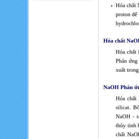
Cẩn trọng với
Hóa chất 
sinh tố, nước ép
proton để
trái cây giá rẻ
hydrochlor
Những thực
phẩm thành
Hóa chất NaOH
'thuốc độc' khi ăn
cùng nhau
Hóa chất 
Khó khăn trong
Phản ứng 
sản xuất nông
xuất tron
nghiệp hữu cơ
NaOH Phản ứng 
Hóa chất 
silicat. 
NaOH - s
thủy tinh
chất NaOH