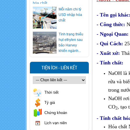
Mỗi năm chi tỷ
- Tên gọi khá
USD nhập hóa
chất
- Công thức:
N
- Ngoại Quan
Tình trạng thiếu
hụt ethylen sau
- Qui Cách:
25
bão Harvey
khiến ngành...
- Xuất xứ:
Thá
Ăn lẩu nhiều
- Tính chất:
nhưng bạn có
TIỆN ÍCH - LIÊN KẾT
biết cách "vạch
NaOH là k
mặt" nồi lẩu...
rửa và bi
Xử trí nhanh khi
trong nước
trẻ nuốt nhầm
Thời tiết
hóa chất
NaOH rơi v
Tỷ giá
CO
, tạo
2
Cảnh báo loại
Chứng khoán
rượu khiến 7
- Tính chất hó
người ngộ độc
Lịch vạn niên
methanol, 1...
Hóa chất 