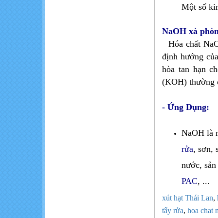
Một số ki
NaOH xà phòn
Hóa chất NaOH
định hướng của
hòa tan hạn ch
(KOH) thường đ
- Ứng Dụng:
NaOH là m
rửa
, sơn,
nước, sản 
PAC
, ...
xút hạt Th​ái Lan
,
tẩy rửa
,
hoa chat n