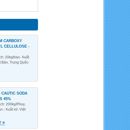
M CARBOXY
L CELLULOSE -
ách: 20kg/bao- Xuất
t Bản, Trung Quốc-
- CAUTIC SODA
S 45%
ách: 200kg/Phuy,
.- Xuất xứ: Việt
»
ẾT