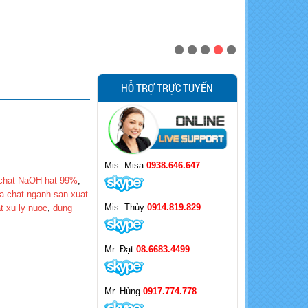
HỖ TRỢ TRỰC TUYẾN
Mis. Misa
0938.646.647
chat NaOH hat 99%
,
a chat nganh san xuat
Mis. Thủy
0914.819.829
t xu ly nuoc
,
dung
Mr. Đạt
08.6683.4499
Mr. Hùng
0917.774.778