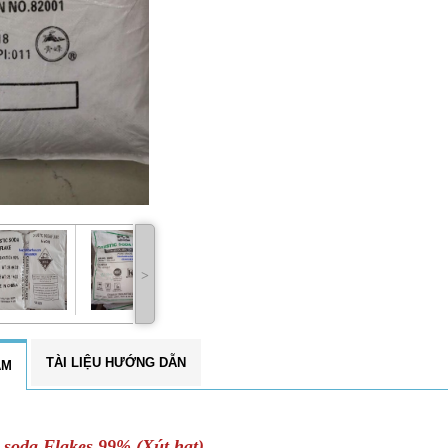
˃
TÀI LIỆU HƯỚNG DẪN
ẨM
soda Flakes 99% (Xút hạt)