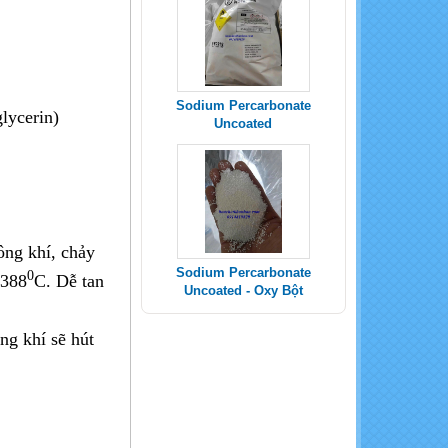
Sodium Percarbonate
lycerin)
Uncoated - Oxy Bột
ng khí, chảy
SODIUM METABISULFITE _
0
1388
C. Dễ tan
Na2S2O5
ng khí sẽ hút
POTASSIUM SULPHATE -