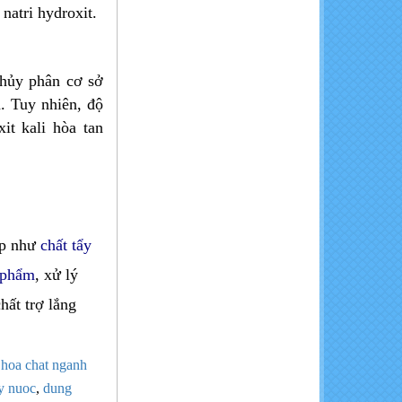
natri hydroxit.
Calcium Chloride - CaCl2
96%
hủy phân cơ sở
. Tuy nhiên, độ
it kali hòa tan
NaOH- Cautic soda Flakes
ệp như
chất tẩy
 phẩm
, xử lý
hất trợ lắng
,
hoa chat nganh
y nuoc
,
dung