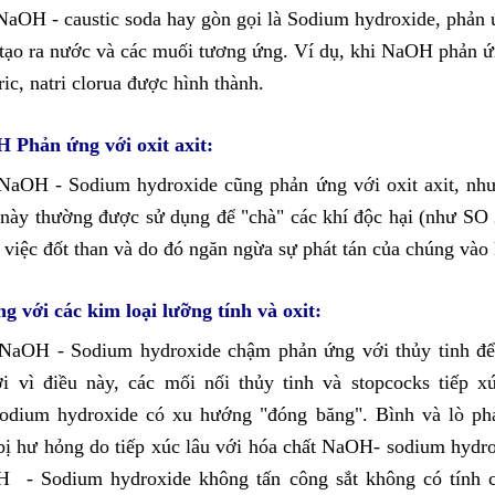
NaOH - caustic soda hay gòn gọi là Sodium hydroxide, phản 
 tạo ra nước và các muối tương ứng. Ví dụ, khi
NaOH phản ứn
ic, natri clorua được hình thành.
 Phản ứng với oxit axit:
NaOH - Sodium hydroxide cũng phản ứng với oxit axit, như 
này thường được sử dụng để "chà" các khí độc hại (như SO 
g việc đốt than và do đó ngăn ngừa sự phát tán của chúng vào
với các kim loại lưỡng tính và oxit:
NaOH - Sodium hydroxide chậm phản ứng với thủy tinh để 
Bởi vì điều này, các mối nối thủy tinh và stopcocks tiếp x
odium hydroxide có xu hướng "đóng băng". Bình và lò ph
 bị hư hỏng do tiếp xúc lâu với hóa chất NaOH- sodium hydr
 - Sodium hydroxide không tấn công sắt không có tính c