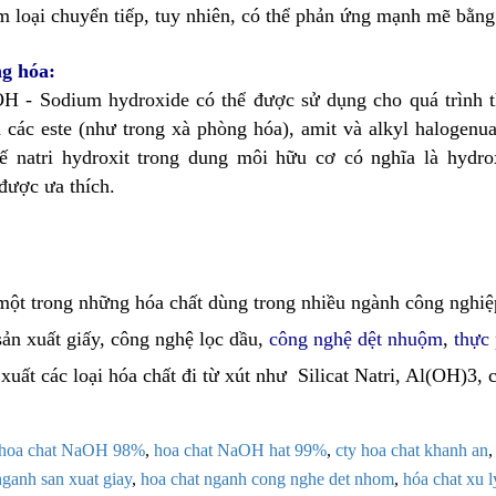
m loại chuyển tiếp, tuy nhiên, có thể phản ứng mạnh mẽ bằng 
g hóa:
 - Sodium hydroxide có thể được sử dụng cho quá trình t
 các este (như trong xà phòng hóa), amit và alkyl halogenua
ế natri hydroxit trong dung môi hữu cơ có nghĩa là hydrox
ược ưa thích.
ột trong những hóa chất dùng trong nhiều ngành công nghi
 sản xuất giấy, công nghệ lọc dầu,
công nghệ dệt nhuộm
,
thực
xuất các loại hóa chất đi từ xút như Silicat Natri, Al(OH)3, c
hoa chat NaOH 98%
,
hoa chat NaOH hat 99%
,
cty hoa chat khanh an
ganh san xuat giay
,
hoa chat nganh cong nghe det nhom
,
hóa chat xu l