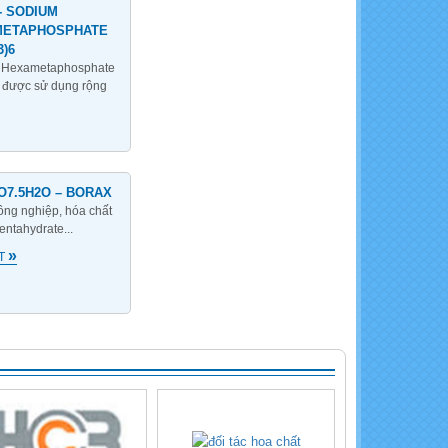
- SODIUM
METAPHOSPHATE
Calcium Chloride - CaCl2
3)6
96%
 Hexametaphosphate
 được sử dụng rộng
O7.5H2O – BORAX
ông nghiệp, hóa chất
NaOH- Cautic soda Flakes
entahydrate...
»
ẾT