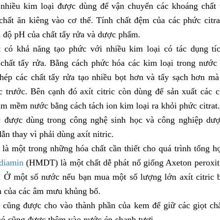
a nhiều kim loại được dùng để vận chuyển các khoáng chất 
chất ăn kiêng vào cơ thể. Tính chất đệm của các phức citr
h độ pH của chất tẩy rửa và dược phẩm.
ít có khả năng tạo phức với nhiều kim loại có tác dụng tí
chất tẩy rửa. Bằng cách phức hóa các kim loại trong nước
hép các chất tẩy rửa tạo nhiều bọt hơn và tẩy sạch hơn m
trước. Bên cạnh đó axít citric còn dùng để sản xuất các ch
àm mềm nước bằng cách tách ion kim loại ra khỏi phức citrat
ic được dùng trong công nghệ
sinh học
và công nghiệp dư
ẫn thay vì phải dùng axít nitric.
ít là một trong những
hóa chất
cần thiết cho quá trình tổng 
 diamin
(HMDT) là một chất dễ phát nổ giống Axeton peroxit,
. Ở một số nước nếu bạn mua một số lượng lớn axít citric bạ
n của các âm mưu khủng bố.
ic cũng được cho vào thành phần của kem để giữ các giọt chấ
nó cũng được thêm vào nước ép chanh tươi.