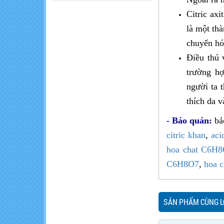
Cẩn trọng với
Citric axi
sinh tố, nước ép
trái cây giá rẻ
là một thà
chuyển hóa
Những thực
Điều thú 
phẩm thành
'thuốc độc' khi ăn
trường hợ
cùng nhau
người ta 
Khó khăn trong
thích da v
sản xuất nông
nghiệp hữu cơ
- Bảo quản:
bả
citric khan
,
aci
hoa chat C6H
C6H8O7
,
hoa c
SẢN PHẨM CÙNG L