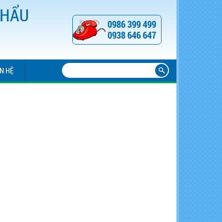
KHẨU
0986 399 499
0938 646 647
ÊN HỆ