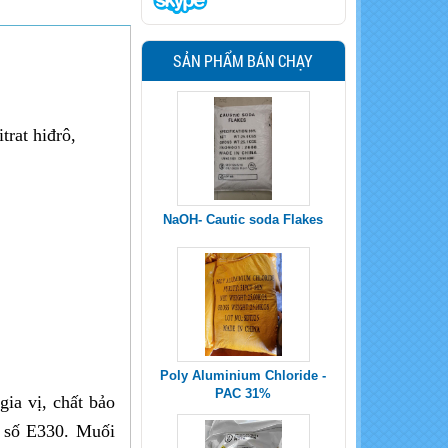
SẢN PHẨM BÁN CHẠY
trat hiđrô,
Poly Aluminium Chloride -
PAC 31%
Sodium Percarbonate
gia vị, chất bảo
Uncoated
ã số E330. Muối