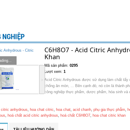
 NGHIỆP
C6H8O7 - Acid Citric Anhydro
Khan
ding...
Mã sản phẩm:
0295
Lượt xem:
1
˃
Acid Citric Anhydrous được sử dụng làm chất tẩ
chống ăn mòn, ... Bên cạnh đó, nó còn là thành ph
công nghiệp thực phẩm, dược phẩm, hóa sinh và
 citric anhydrous
,
hoa chat citric
,
hoa chat
,
acid chanh
,
phụ gia thực phẫm
,
h
rous
,
hoá chất acid citric anhydrous
,
hoá chất C6H8O7
,
hoa chat citric khan
TÀI LIỆU HƯỚNG DẪN