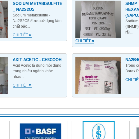
SODIUM METABISULFITE
SHMP 
_ NA2S2O5
HEXA
Sodium metabisulfite -
(NAPO
Na2S2O5 được sử dụng làm
Sodium
chất bảo...
(SHMP)
rãi...
»
CHI TIẾT
»
CHI TIẾT
AXIT ACETIC - CH3COOH
NA2B4
Acid Acetic là dung môi dùng
Trong c
trong nhiều ngành khác
Borax P
nhau...
CHI TI
»
CHI TIẾT