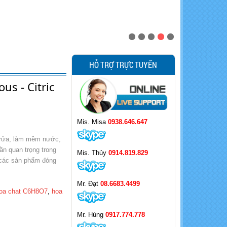
HỖ TRỢ TRỰC TUYẾN
us - Citric
Mis. Misa
0938.646.647
y rửa, làm mềm nước,
ần quan trọng trong
Mis. Thủy
0914.819.829
 các sản phẩm đóng
Mr. Đạt
08.6683.4499
oa chat C6H8O7
,
hoa
Mr. Hùng
0917.774.778