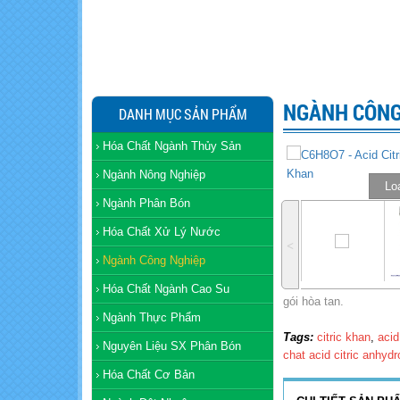
NGÀNH CÔNG
DANH MỤC SẢN PHẨM
Hóa Chất Ngành Thủy Sản
Ngành Nông Nghiệp
Loa
Ngành Phân Bón
Hóa Chất Xử Lý Nước
˂
Ngành Công Nghiệp
Hóa Chất Ngành Cao Su
gói hòa tan.
Ngành Thực Phẩm
Tags:
citric khan
,
acid
Nguyên Liệu SX Phân Bón
chat acid citric anhyd
Hóa Chất Cơ Bản