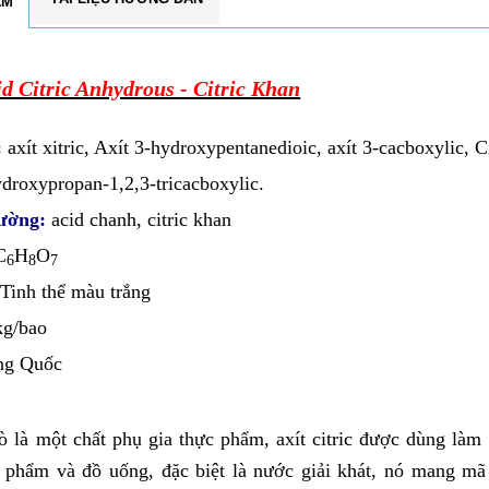
ẨM
d Citric Anhydrous - Citric Khan
:
axít xitric, Axít 3-hydroxypentanedioic, axít 3-cacboxylic, Ci
droxypropan-1,2,3-tricacboxylic.
hường
:
acid chanh, citric khan
C
H
O
6
8
7
Tinh thể màu trắng
kg/bao
ng Quốc
rò là một chất phụ gia thực phẩm, axít citric được dùng làm 
 phẩm và đồ uống, đặc biệt là nước giải khát, nó mang m