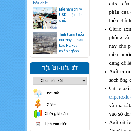
citrat củ
Mỗi năm chi tỷ
phần của 
USD nhập hóa
hiệu chỉn
chất
Citric ax
Tình trạng thiếu
phòng và 
hụt ethylen sau
này cho p
bão Harvey
khiến ngành...
mềm nước 
Ăn lẩu nhiều
dùng để l
nhưng bạn có
TIỆN ÍCH - LIÊN KẾT
Axít citr
biết cách "vạch
mặt" nồi lẩu...
sạch ống d
Xử trí nhanh khi
Citric ax
trẻ nuốt nhầm
Thời tiết
hóa chất
triperoxit
Tỷ giá
và ma sát
Cảnh báo loại
vào sổ đe
Chứng khoán
rượu khiến 7
người ngộ độc
Axít citr
Lịch vạn niên
methanol, 1...
Ngoài ra 