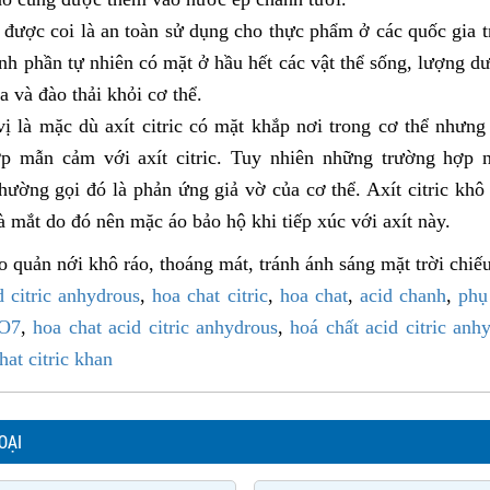
t được coi là an toàn sử dụng cho thực phẩm ở các quốc gia t
nh phần tự nhiên có mặt ở hầu hết các vật thể sống, lượng dư a
 và đào thải khỏi cơ thể.
vị là mặc dù axít citric có mặt khắp nơi trong cơ thể nhưng
p mẫn cảm với axít citric. Tuy nhiên những trường hợp 
thường gọi đó là phản ứng giả vờ của cơ thể. Axít citric khô
à mắt do đó nên mặc áo bảo hộ khi tiếp xúc với axít này.
o quản nới khô ráo, thoáng mát, tránh ánh sáng mặt trời chiếu
d citric anhydrous
,
hoa chat citric
,
hoa chat
,
acid chanh
,
phụ
8O7
,
hoa chat acid citric anhydrous
,
hoá chất acid citric anh
hat citric khan
OẠI