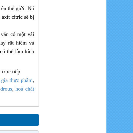
K2SO4
rên thế giới. Nó
xít citric sẽ bị
 vẫn có một vài
này rất hiếm và
KCl - Kali đỏ (bột, miễng)
 có thể làm kích
 trực tiếp
 gia thực phẫm
,
ydrous
,
hoá chất
MgCl2.6H2O - Magie Clorua
Hexahydrate