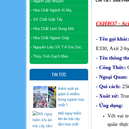
CHI TIẾT SẢN PH
Ngành Dệt Nhuộm
Hóa Chất Ngành Xi Mạ
SX Chất Giặt Tẩy
C6H8O7 - Aci
Hóa Chất Làm Dung Môi
Hóa Chất Ngành Giấy
- Tên gọi khác
Nguyên Liệu SX T.A Gia Súc
E330, Axít 2-hy
Thủy Tinh Gạch Men
- Tên thông t
- Công Thức:
TIN TỨC
- Ngoại Quan:
- Qui cách:
25
Kiểm soát và
giảm ô nhiễm
- Xuất xứ:
Tru
trong ngành hóa
- Ứng dụng:
chất ?
Mối nguy hiểm
Với vai t
khi ăn trái cây
quản thực
tẩm hóa chất