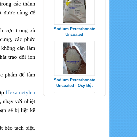
trong các thành
at được dùng để
ch cực trong xà
Sodium Percarbonate
Uncoated - Oxy Bột
 cứng, các phức
à không cần làm
ất trao đổi ion
.
ợc phẩm để làm
SODIUM METABISULFITE _
Na2S2O5
hợp
Hexametylen
 nhạy với nhiệt
n sẽ bị liệt kê
t béo tách biệt.
POTASSIUM SULPHATE -