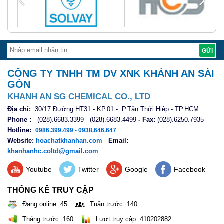
CÔNG TY TNHH TM DV XNK KHÁNH AN SÀI
GÒN
KHANH AN SG CHEMICAL CO., LTD
Địa chỉ:
30/17 Đường HT31 - KP.01 - P.Tân Thới Hiệp - TP.HCM
Phone :
(028).6683.3399 - (028).6683.4499
- Fax:
(028).6250.7935
Hotline:
0986.399.499 - 0938.646.647
Website:
hoachatkhanhan.com
-
Email:
khanhanhc.coltd@gmail.com
Youtube
Twitter
Google
Facebook
THỐNG KÊ TRUY CẬP
Đang online: 45
Tuần trước: 140
Tháng trước: 160
Lượt truy cập: 410202882