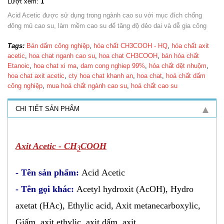
Lượt xem:
1
Acid Acetic được sử dụng trong ngành cao su với mục đích chống
đông mủ cao su, làm mềm cao su để tăng độ dẻo dai và dễ gia công
Tags:
Bán dấm công nghi​ệp
,
hóa chất CH3COOH - HQ
,
hóa chất ​axit
acetic
,
hoa chat nganh cao su
,
hoa chat CH3COOH
,
bán hóa chất
Etanoic
,
hoa chat xi ma
,
dam cong nghiep 99%
,
hóa chất dệt nhu​ộm
,
hoa chat axit acetic
,
cty hoa chat khanh an
,
hoa chat
,
hoá chất dấm
công nghiệp
,
mua hoá chất ngành cao su
,
hoá chất cao su
CHI TIẾT SẢN PHẨM
Axit Acetic - CH
COOH
3
- Tên sản phẩm:
Acid Acetic
- Tên gọi khác:
Acetyl hydroxit (AcOH), Hydro
axetat (HAc), Ethylic acid, Axit metanecarboxylic,
Giấm
, axit ethylic, axit dấm, axit