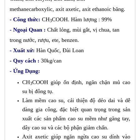
methanecarboxylic, axit axetic, axit ethanoic băng.
- Công thức:
CH
COOH. Hàm lượng : 99%
3
- Ngoại Quan :
Chất lỏng, mùi gắt, vị chua, tan
trong nước, rượu, ete, benzen.
- Xuất xứ:
Hàn Quốc, Đài Loan
- Quy cách :
30kg/can
- Ứng Dụng:
CH
COOH giúp ổn định, ngăn chặn mủ cao
3
su bị đông tụ.
Làm mềm cao su, cải thiện độ dẻo dai và dễ
dàng gia công, đặc biệt quan trọng trong sản
xuất các sản phẩm cao su mềm như găng tay,
dây cao su và các bộ phận giảm chấn.
Axit axetic giúp ngăn ngừa cao su dính vào