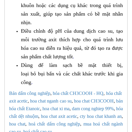
khuôn hoặc các dụng cụ khác trong quá trình
sản xuất, giúp tạo sản phẩm có bề mặt nhẵn
nhịn.
Điều chỉnh độ pH của dung dịch cao su, tạo
môi trường axit thích hợp cho quá trình lưu
hóa cao su diễn ra hiệu quả, từ đó tạo ra được
sản phẩm chất lượng tốt
.
Dùng để làm sạch
bề mặt thiết bị,
loại bỏ bụi bẩn và các chất khác trước khi gia
công
.
Bán dấm công nghi​ệp
,
hóa chất CH3COOH - HQ
,
hóa chất ​
axit acetic
,
hoa chat nganh cao su
,
hoa chat CH3COOH
,
bán
hóa chất Etanoic
,
hoa chat xi ma
,
dam cong nghiep 99%
,
hóa
chất dệt nhu​ộm
,
hoa chat axit acetic
,
cty hoa chat khanh an
,
hoa chat
,
hoá chất dấm công nghiệp
,
mua hoá chất ngành
cao su
,
hoá chất cao su
,