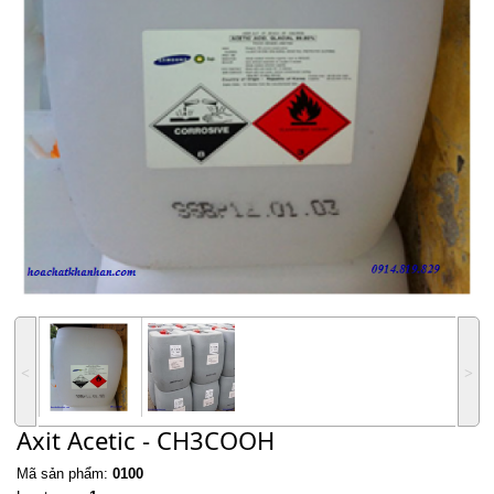
˂
˃
Axit Acetic - CH3COOH
Mã sản phẩm:
0100